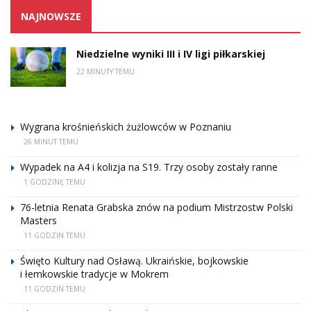
NAJNOWSZE
Niedzielne wyniki III i IV ligi piłkarskiej
22 MINUTY TEMU
Wygrana krośnieńskich żużlowców w Poznaniu
26 MINUT TEMU
Wypadek na A4 i kolizja na S19. Trzy osoby zostały ranne
1 GODZINĘ TEMU
76-letnia Renata Grabska znów na podium Mistrzostw Polski
Masters
11 GODZIN TEMU
Święto Kultury nad Osławą. Ukraińskie, bojkowskie
i łemkowskie tradycje w Mokrem
11 GODZIN TEMU