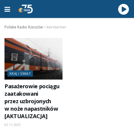
Polskie Radio Rzeszów
>
keirstarmer
KRAJ I ŚWIAT
Pasażerowie pociągu
zaatakowani
przez uzbrojonych
w noże napastników
[AKTUALIZACJA]
02.11.2025