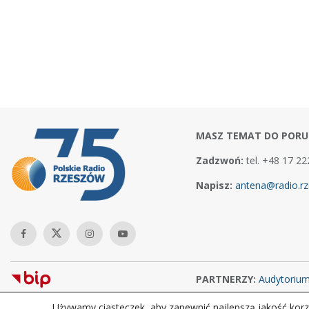
MASZ TEMAT DO PORU
Zadzwoń:
tel. +48 17 22
Napisz:
antena@radio.rz
PARTNERZY:
Audytoriu
Używamy ciasteczek, aby zapewnić najlepszą jakość korzy