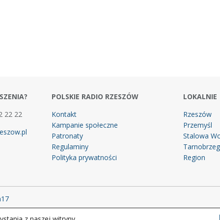
SZENIA?
POLSKIE RADIO RZESZÓW
LOKALNIE
2 22 22
Kontakt
Rzeszów
Kampanie społeczne
Przemyśl
eszow.pl
Patronaty
Stalowa Wo
Regulaminy
Tarnobrze
Polityka prywatności
Region
m17
stania z naszej witryny.