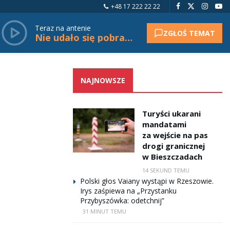
+48 17 222 22 22
Teraz na antenie
ZGŁOŚ TEMAT
Nie udało się pobrać tytułu.
NAJNOWSZE
Turyści ukarani
mandatami
za wejście na pas
drogi granicznej
w Bieszczadach
14 SEKUND TEMU
Polski głos Vaiany wystąpi w Rzeszowie.
Irys zaśpiewa na „Przystanku
Przybyszówka: odetchnij”
31 MINUT TEMU