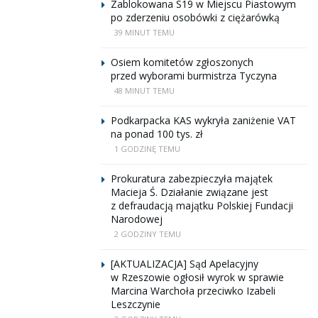
Zablokowana S19 w Miejscu Piastowym
po zderzeniu osobówki z ciężarówką
39 MINUT TEMU
Osiem komitetów zgłoszonych
przed wyborami burmistrza Tyczyna
48 MINUT TEMU
Podkarpacka KAS wykryła zaniżenie VAT
na ponad 100 tys. zł
1 GODZINĘ TEMU
Prokuratura zabezpieczyła majątek
Macieja Ś. Działanie związane jest
z defraudacją majątku Polskiej Fundacji
Narodowej
2 GODZINY TEMU
[AKTUALIZACJA] Sąd Apelacyjny
w Rzeszowie ogłosił wyrok w sprawie
Marcina Warchoła przeciwko Izabeli
Leszczynie