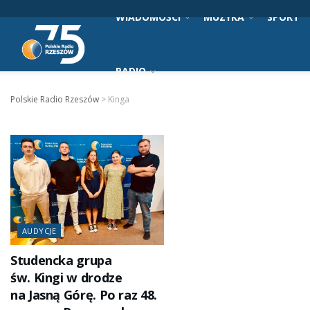
WIADOMOŚCI
MUZYKA
SPORT
RADIO
Polskie Radio Rzeszów
>
Kinga
AUDYCJE
Studencka grupa
św. Kingi w drodze
na Jasną Górę. Po raz 48.