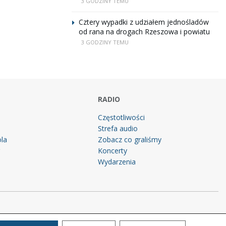
3 GODZINY TEMU
Cztery wypadki z udziałem jednośladów
od rana na drogach Rzeszowa i powiatu
3 GODZINY TEMU
RADIO
Częstotliwości
Strefa audio
la
Zobacz co graliśmy
g
Koncerty
Wydarzenia