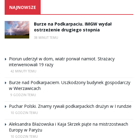
NAJNOWSZE
Burze na Podkarpaciu. IMGW wydał
ostrzeżenie drugiego stopnia
38 MINUT TEMU
Piorun uderzył w dom, wiatr porwał namiot. Strażacy
interweniowali 19 razy
42 MINUTY TEMU
Burze nad Podkarpaciem. Uszkodzony budynek gospodarczy
w Wierzawicach
9 GODZIN TEMU
Puchar Polski. Znamy rywali podkarpackich drużyn w I rundzie
10 GODZIN TEMU
Aleksandra Błażowska i Kaja Skrzek piąte na mistrzostwach
Europy w Paryżu
10 GODZIN TEMU