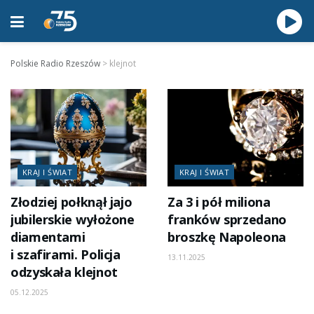
Polskie Radio Rzeszów
>
klejnot
KRAJ I ŚWIAT
KRAJ I ŚWIAT
Złodziej połknął jajo
Za 3 i pół miliona
jubilerskie wyłożone
franków sprzedano
diamentami
broszkę Napoleona
i szafirami. Policja
13.11.2025
odzyskała klejnot
05.12.2025