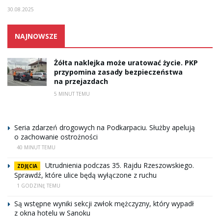
30.08.2025
NAJNOWSZE
Żółta naklejka może uratować życie. PKP
przypomina zasady bezpieczeństwa
na przejazdach
5 MINUT TEMU
Seria zdarzeń drogowych na Podkarpaciu. Służby apelują
o zachowanie ostrożności
40 MINUT TEMU
Utrudnienia podczas 35. Rajdu Rzeszowskiego.
ZDJĘCIA
Sprawdź, które ulice będą wyłączone z ruchu
1 GODZINĘ TEMU
Są wstępne wyniki sekcji zwłok mężczyzny, który wypadł
z okna hotelu w Sanoku