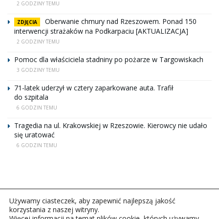
2 GODZINY TEMU
Oberwanie chmury nad Rzeszowem. Ponad 150
ZDJĘCIA
interwencji strażaków na Podkarpaciu [AKTUALIZACJA]
2 GODZINY TEMU
Pomoc dla właściciela stadniny po pożarze w Targowiskach
3 GODZINY TEMU
71-latek uderzył w cztery zaparkowane auta. Trafił
do szpitala
6 GODZIN TEMU
Tragedia na ul. Krakowskiej w Rzeszowie. Kierowcy nie udało
się uratować
6 GODZIN TEMU
Używamy ciasteczek, aby zapewnić najlepszą jakość
korzystania z naszej witryny.
Więcej informacji na temat plików cookie, których używamy,