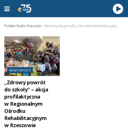
Polskie Radio Rzeszów
>
Kliniczny Regionalny Ośrodek Rehabilitacyjny
WIADOMOŚCI
„Zdrowy powrót
do szkoły” – akcja
profilaktyczna
w Regionalnym
Ośrodku
Rehabilitacyjnym
w Rzeszowie