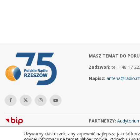
MASZ TEMAT DO PORU
Zadzwoń:
tel. +48 17 22
Napisz:
antena@radio.rz
PARTNERZY:
Audytoriu
Używamy ciasteczek, aby zapewnić najlepszą jakość korzy
Copyright © 2026Polskie Radio Rzeszów S.A. w likwidacj. Wszelkie
Więcej informacji na temat plików cookie, których używa