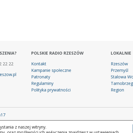
SZENIA?
POLSKIE RADIO RZESZÓW
LOKALNIE
2 22 22
Kontakt
Rzeszów
Kampanie społeczne
Przemyśl
eszow.pl
Patronaty
Stalowa Wo
Regulaminy
Tarnobrze
Polityka prywatności
Region
m17
stania z naszej witryny.
 prawa zastrzeżone.
my, oraz możliwości ich wyłączenia znajdziesz w ustawieniach.