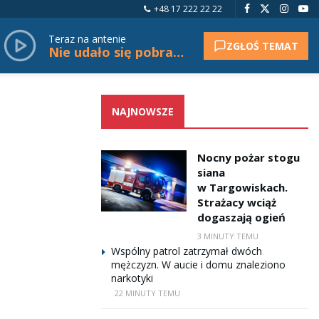
+48 17 222 22 22
Teraz na antenie
ZGŁOŚ TEMAT
Nie udało się pobrać tytułu.
NAJNOWSZE
Nocny pożar stogu
siana
w Targowiskach.
Strażacy wciąż
dogaszają ogień
3 MINUTY TEMU
Wspólny patrol zatrzymał dwóch
mężczyzn. W aucie i domu znaleziono
narkotyki
22 MINUTY TEMU