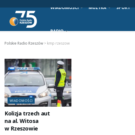
WIADOMOŚCI
MUZYKA
SPORT
RADIO
Polskie Radio Rzeszów
>
kmp rzeszow
WIADOMOŚCI
Kolizja trzech aut
na al. Witosa
w Rzeszowie