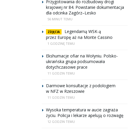
Przygotowania do rozbudowy drogi
krajowej nr 84. Powstanie dokumentacja
dla odcinka Zagórz–Lesko
56 MINUT TEMU
Legendarną WSK-ą
ZDJĘCIA
przez Europę aż na Monte Cassino
1 GODZINĘ TEMU
Ekshumacje ofiar na Wołyniu. Polsko-
ukraińska grupa podsumowała
dotychczasowe prace
11 GODZIN TEMU
Darmowe konsultacje z podologiem
w NFZ w Rzeszowie
11 GODZIN TEMU
Wysoka temperatura w aucie zagraża
życiu. Policja i lekarze apelują o rozwagę
12 GODZIN TEMU