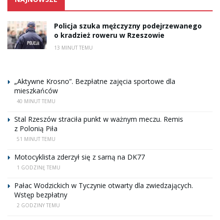
Policja szuka mężczyzny podejrzewanego
o kradzież roweru w Rzeszowie
13 MINUT TEMU
„Aktywne Krosno”. Bezpłatne zajęcia sportowe dla
mieszkańców
40 MINUT TEMU
Stal Rzeszów straciła punkt w ważnym meczu. Remis
z Polonią Piła
51 MINUT TEMU
Motocyklista zderzył się z sarną na DK77
1 GODZINĘ TEMU
Pałac Wodzickich w Tyczynie otwarty dla zwiedzających.
Wstęp bezpłatny
2 GODZINY TEMU