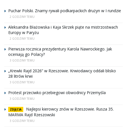
Puchar Polski. Znamy rywali podkarpackich drużyn w I rundzie
2 GODZINY TEMU
Aleksandra Błażowska i Kaja Skrzek piąte na mistrzostwach
Europy w Paryżu
2 GODZINY TEMU
Pierwsza rocznica prezydentury Karola Nawrockiego. Jak
oceniają go Polacy?
3 GODZINY TEMU
„Krewki Rajd 2026” w Rzeszowie. Krwiodawcy oddali blisko
28 litrów krwi
3 GODZINY TEMU
Protest przeciwko przebiegowi obwodnicy Przemyśla
3 GODZINY TEMU
Najlepsi kierowcy znów w Rzeszowie. Rusza 35.
ZDJĘCIA
MARMA Rajd Rzeszowski
3 GODZINY TEMU