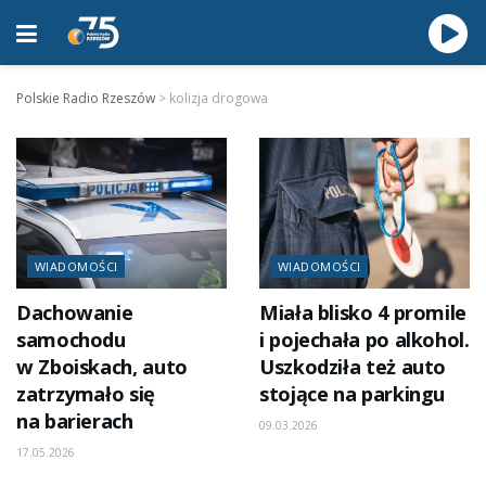
Polskie Radio Rzeszów
>
kolizja drogowa
WIADOMOŚCI
WIADOMOŚCI
Dachowanie
Miała blisko 4 promile
samochodu
i pojechała po alkohol.
w Zboiskach, auto
Uszkodziła też auto
zatrzymało się
stojące na parkingu
na barierach
09.03.2026
17.05.2026