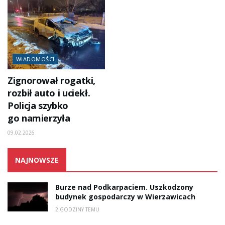
WIADOMOŚCI
Zignorował rogatki,
rozbił auto i uciekł.
Policja szybko
go namierzyła
09.02.2026
NAJNOWSZE
Burze nad Podkarpaciem. Uszkodzony
budynek gospodarczy w Wierzawicach
2 GODZINY TEMU