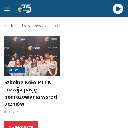
Polskie Radio Rzeszów
>
kolo PTTK
AUDYCJE
Szkolne Koło PTTK
rozwija pasję
podróżowania wśród
uczniów
05.11.2025
NAJNOWSZE