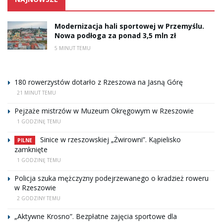
Modernizacja hali sportowej w Przemyślu.
Nowa podłoga za ponad 3,5 mln zł
5 MINUT TEMU
180 rowerzystów dotarło z Rzeszowa na Jasną Górę
21 MINUT TEMU
Pejzaże mistrzów w Muzeum Okręgowym w Rzeszowie
1 GODZINĘ TEMU
Sinice w rzeszowskiej „Żwirowni”. Kąpielisko
PILNE
zamknięte
1 GODZINĘ TEMU
Policja szuka mężczyzny podejrzewanego o kradzież roweru
w Rzeszowie
2 GODZINY TEMU
„Aktywne Krosno”. Bezpłatne zajęcia sportowe dla