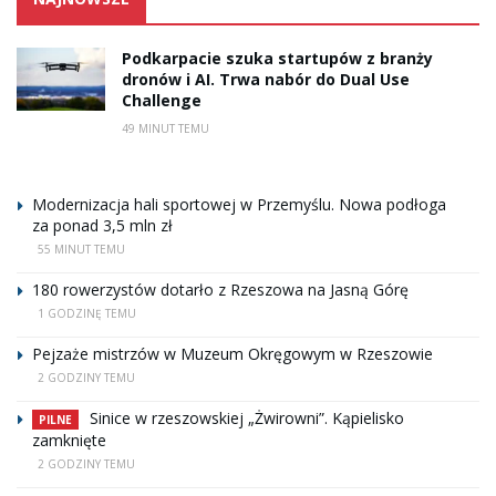
Podkarpacie szuka startupów z branży
dronów i AI. Trwa nabór do Dual Use
Challenge
49 MINUT TEMU
Modernizacja hali sportowej w Przemyślu. Nowa podłoga
za ponad 3,5 mln zł
55 MINUT TEMU
180 rowerzystów dotarło z Rzeszowa na Jasną Górę
1 GODZINĘ TEMU
Pejzaże mistrzów w Muzeum Okręgowym w Rzeszowie
2 GODZINY TEMU
Sinice w rzeszowskiej „Żwirowni”. Kąpielisko
PILNE
zamknięte
2 GODZINY TEMU