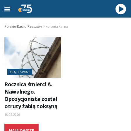
Polskie Radio Rzeszów
>
kolonia karna
KRAJ I ŚWIAT
Rocznica śmierci A.
Nawalnego.
Opozycjonista został
otruty żabią toksyną
16.02.2026
NAJNOWSZE