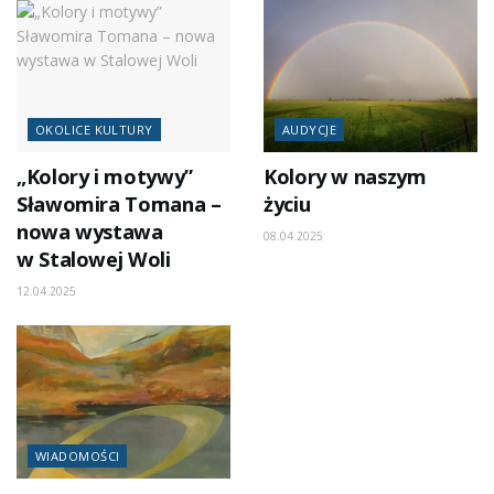
OKOLICE KULTURY
AUDYCJE
„Kolory i motywy”
Kolory w naszym
Sławomira Tomana –
życiu
nowa wystawa
08.04.2025
w Stalowej Woli
12.04.2025
WIADOMOŚCI