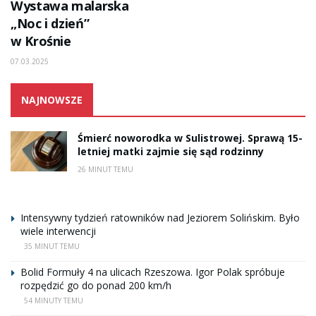
Wystawa malarska
„Noc i dzień”
w Krośnie
07.03.2025
NAJNOWSZE
Śmierć noworodka w Sulistrowej. Sprawą 15-
letniej matki zajmie się sąd rodzinny
26 MINUT TEMU
Intensywny tydzień ratowników nad Jeziorem Solińskim. Było
wiele interwencji
35 MINUT TEMU
Bolid Formuły 4 na ulicach Rzeszowa. Igor Polak spróbuje
rozpędzić go do ponad 200 km/h
54 MINUTY TEMU