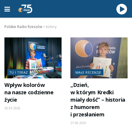
Polskie Radio Rzeszów
>
kolory
TU I TERAZ
MAŁE RECENZJE
Wpływ kolorów
„Dzień,
na nasze codzienne
w którym Kredki
życie
miały dość” – historia
z humorem
30.03.2026
i przesłaniem
27.06.2025