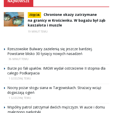
NAJNOWSZE
Chronione okazy zatrzymane
ZDJĘCIA
na granicy w Krościenku. W bagażu był ząb
kaszalota i muszle
19 MINUT TEMU
Rzeszowskie Bulwary zazielenią się jeszcze bardziej.
Powstanie blisko 30 tysięcy nowych nasadzeń
36 MINUT TEMU
Burze po fali upałów. IMGW wydał ostrzeżenie II stopnia dla
całego Podkarpacia
1 GODZINĘ TEMU
Nocny pożar stogu siana w Targowiskach. Strażacy wciąż
dogaszają ogień
1 GODZINĘ TEMU
Wspólny patrol zatrzymał dwóch mężczyzn. W aucie i domu
znaleziono narkotyki