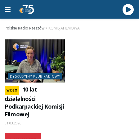
Polskie Radio Rzeszów
>
KOMISJAFILMOWA
DYSKUSYJNY KLUB RADIOWY
10 lat
WIDEO
działalności
Podkarpackiej Komisji
Filmowej
31.03.2026