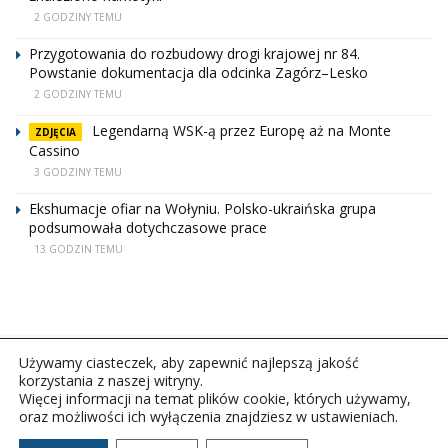
2 GODZINY TEMU
Przygotowania do rozbudowy drogi krajowej nr 84.
Powstanie dokumentacja dla odcinka Zagórz–Lesko
2 GODZINY TEMU
Legendarną WSK-ą przez Europę aż na Monte
ZDJĘCIA
Cassino
3 GODZINY TEMU
Ekshumacje ofiar na Wołyniu. Polsko-ukraińska grupa
podsumowała dotychczasowe prace
13 GODZIN TEMU
Używamy ciasteczek, aby zapewnić najlepszą jakość
korzystania z naszej witryny.
Więcej informacji na temat plików cookie, których używamy,
oraz możliwości ich wyłączenia znajdziesz w ustawieniach.
Copyright © 2026Polskie Radio Rzeszów S.A. w likwidacj.