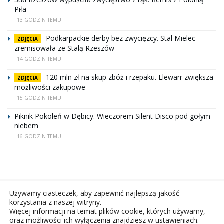
Piła
13 GODZIN TEMU
Podkarpackie derby bez zwycięzcy. Stal Mielec
ZDJĘCIA
zremisowała ze Stalą Rzeszów
14 GODZIN TEMU
120 mln zł na skup zbóż i rzepaku. Elewarr zwiększa
ZDJĘCIA
możliwości zakupowe
15 GODZIN TEMU
Piknik Pokoleń w Dębicy. Wieczorem Silent Disco pod gołym
niebem
16 GODZIN TEMU
Używamy ciasteczek, aby zapewnić najlepszą jakość
korzystania z naszej witryny.
Więcej informacji na temat plików cookie, których używamy,
oraz możliwości ich wyłączenia znajdziesz w ustawieniach.