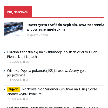
NAJNOWSZE
Rowerzysta trafił do szpitala. Dwa zdarzenia
w powiecie mieleckim
10 GODZIN TEMU
Ukraina zgodziła się na ekshumacje polskich ofiar w Hucie
Pieniackiej i Ugłach
10 GODZIN TEMU
Wisłoka Dębica pokonała JKS Jarosław. Cztery gole
po przerwie
11 GODZIN TEMU
Rockowa Noc Summer GIG trwa na Lisiej Górze.
ZDJĘCIA
Znamy wyniki konkursu
12 GODZIN TEMU
Stal Rzeszów wypuściła zwycięstwo z rąk. Remis z Polonią