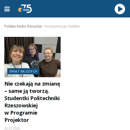
Polskie Radio Rzeszów
>
kompetencje miekkie
ŚWIAT MŁODYCH
Nie czekają na zmianę
– same ją tworzą.
Studentki Politechniki
Rzeszowskiej
w Programie
Projektor
26.02.2026