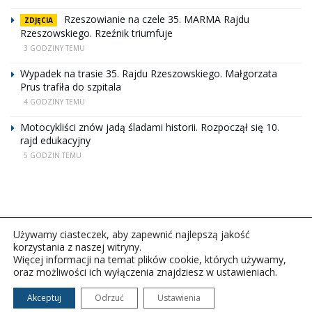
Rzeszowianie na czele 35. MARMA Rajdu
ZDJĘCIA
Rzeszowskiego. Rzeźnik triumfuje
3 GODZINY TEMU
Wypadek na trasie 35. Rajdu Rzeszowskiego. Małgorzata
Prus trafiła do szpitala
4 GODZINY TEMU
Motocykliści znów jadą śladami historii. Rozpoczął się 10.
rajd edukacyjny
5 GODZIN TEMU
Używamy ciasteczek, aby zapewnić najlepszą jakość
korzystania z naszej witryny.
Więcej informacji na temat plików cookie, których używamy,
oraz możliwości ich wyłączenia znajdziesz w ustawieniach.
Copyright © 2026Polskie Radio Rzeszów S.A. w likwidacj.
Wszelkie prawa zastrzeżone.
Akceptuj
Odrzuć
Ustawienia