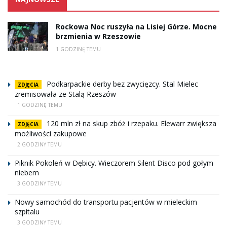
Rockowa Noc ruszyła na Lisiej Górze. Mocne
brzmienia w Rzeszowie
1 GODZINĘ TEMU
Podkarpackie derby bez zwycięzcy. Stal Mielec
ZDJĘCIA
zremisowała ze Stalą Rzeszów
1 GODZINĘ TEMU
120 mln zł na skup zbóż i rzepaku. Elewarr zwiększa
ZDJĘCIA
możliwości zakupowe
2 GODZINY TEMU
Piknik Pokoleń w Dębicy. Wieczorem Silent Disco pod gołym
niebem
3 GODZINY TEMU
Nowy samochód do transportu pacjentów w mieleckim
szpitalu
3 GODZINY TEMU