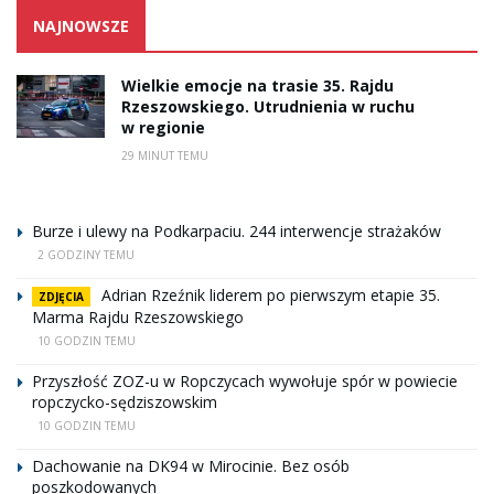
NAJNOWSZE
Wielkie emocje na trasie 35. Rajdu
Rzeszowskiego. Utrudnienia w ruchu
w regionie
29 MINUT TEMU
Burze i ulewy na Podkarpaciu. 244 interwencje strażaków
2 GODZINY TEMU
Adrian Rzeźnik liderem po pierwszym etapie 35.
ZDJĘCIA
Marma Rajdu Rzeszowskiego
10 GODZIN TEMU
Przyszłość ZOZ-u w Ropczycach wywołuje spór w powiecie
ropczycko-sędziszowskim
10 GODZIN TEMU
Dachowanie na DK94 w Mirocinie. Bez osób
poszkodowanych