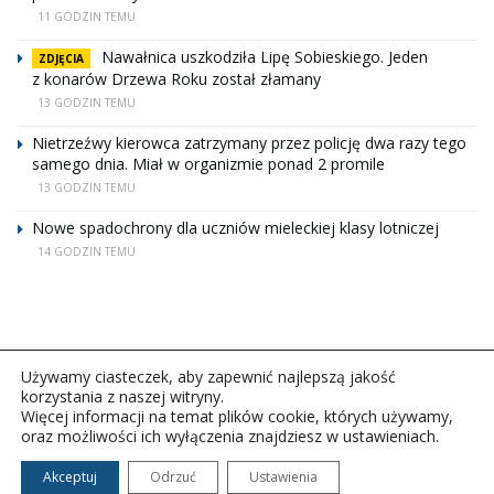
11 GODZIN TEMU
Nawałnica uszkodziła Lipę Sobieskiego. Jeden
ZDJĘCIA
z konarów Drzewa Roku został złamany
13 GODZIN TEMU
Nietrzeźwy kierowca zatrzymany przez policję dwa razy tego
samego dnia. Miał w organizmie ponad 2 promile
13 GODZIN TEMU
Nowe spadochrony dla uczniów mieleckiej klasy lotniczej
14 GODZIN TEMU
Używamy ciasteczek, aby zapewnić najlepszą jakość
korzystania z naszej witryny.
Więcej informacji na temat plików cookie, których używamy,
oraz możliwości ich wyłączenia znajdziesz w ustawieniach.
Copyright © 2026Polskie Radio Rzeszów S.A. w likwidacj.
Wszelkie prawa zastrzeżone.
Akceptuj
Odrzuć
Ustawienia