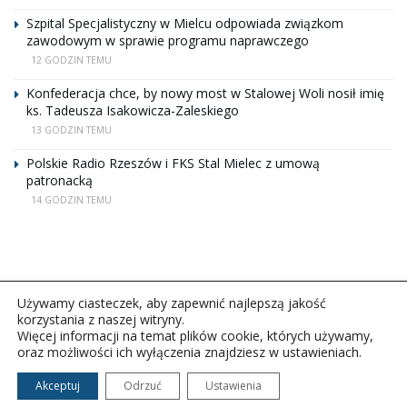
Szpital Specjalistyczny w Mielcu odpowiada związkom
zawodowym w sprawie programu naprawczego
12 GODZIN TEMU
Konfederacja chce, by nowy most w Stalowej Woli nosił imię
ks. Tadeusza Isakowicza-Zaleskiego
13 GODZIN TEMU
Polskie Radio Rzeszów i FKS Stal Mielec z umową
patronacką
14 GODZIN TEMU
Używamy ciasteczek, aby zapewnić najlepszą jakość
korzystania z naszej witryny.
Więcej informacji na temat plików cookie, których używamy,
oraz możliwości ich wyłączenia znajdziesz w ustawieniach.
Copyright © 2026Polskie Radio Rzeszów S.A. w likwidacj.
Wszelkie prawa zastrzeżone.
Akceptuj
Odrzuć
Ustawienia