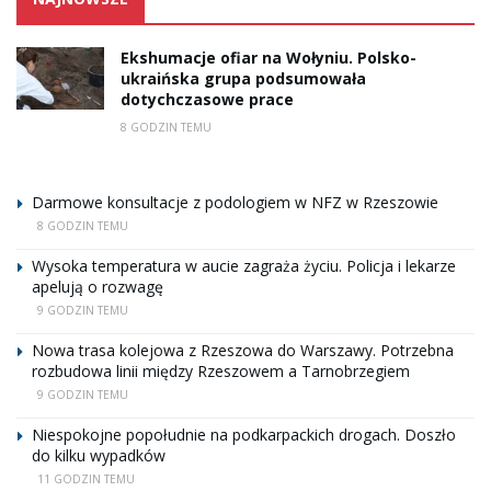
Ekshumacje ofiar na Wołyniu. Polsko-
ukraińska grupa podsumowała
dotychczasowe prace
8 GODZIN TEMU
Darmowe konsultacje z podologiem w NFZ w Rzeszowie
8 GODZIN TEMU
Wysoka temperatura w aucie zagraża życiu. Policja i lekarze
apelują o rozwagę
9 GODZIN TEMU
Nowa trasa kolejowa z Rzeszowa do Warszawy. Potrzebna
rozbudowa linii między Rzeszowem a Tarnobrzegiem
9 GODZIN TEMU
Niespokojne popołudnie na podkarpackich drogach. Doszło
do kilku wypadków
11 GODZIN TEMU