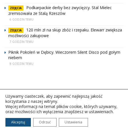
Podkarpackie derby bez zwycięzcy. Stal Mielec
ZDJĘCIA
zremisowała ze Stalą Rzeszów
6 GODZIN TEMU
120 mln zł na skup zbóż i rzepaku. Elewarr zwiększa
ZDJĘCIA
możliwości zakupowe
7 GODZIN TEMU
Piknik Pokoleń w Dębicy. Wieczorem Silent Disco pod gołym
niebem
8 GODZIN TEMU
Używamy ciasteczek, aby zapewnić najlepszą jakość
korzystania z naszej witryny.
Więcej informacji na temat plików cookie, których używamy,
oraz możliwości ich wyłączenia znajdziesz w ustawieniach.
Copyright © 2026Polskie Radio Rzeszów S.A. w likwidacj.
Wszelkie prawa zastrzeżone.
Akceptuj
Odrzuć
Ustawienia