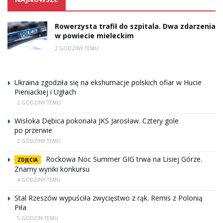
Rowerzysta trafił do szpitala. Dwa zdarzenia
w powiecie mieleckim
2 GODZINY TEMU
Ukraina zgodziła się na ekshumacje polskich ofiar w Hucie
Pieniackiej i Ugłach
2 GODZINY TEMU
Wisłoka Dębica pokonała JKS Jarosław. Cztery gole
po przerwie
2 GODZINY TEMU
Rockowa Noc Summer GIG trwa na Lisiej Górze.
ZDJĘCIA
Znamy wyniki konkursu
4 GODZINY TEMU
Stal Rzeszów wypuściła zwycięstwo z rąk. Remis z Polonią
Piła
5 GODZIN TEMU