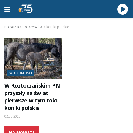
Polskie Radio Rzeszów
>
koniki polskie
WIADOMOŚCI
W Roztoczańskim PN
przyszły na świat
pierwsze w tym roku
koniki polskie
02.03.2025
NAJNOWSZE