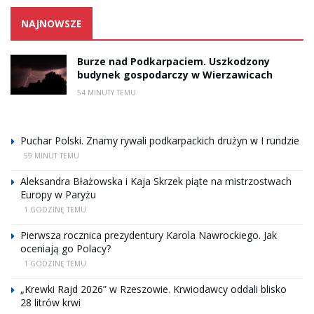
NAJNOWSZE
Burze nad Podkarpaciem. Uszkodzony
budynek gospodarczy w Wierzawicach
54 MINUTY TEMU
Puchar Polski. Znamy rywali podkarpackich drużyn w I rundzie
59 MINUT TEMU
Aleksandra Błażowska i Kaja Skrzek piąte na mistrzostwach
Europy w Paryżu
1 GODZINĘ TEMU
Pierwsza rocznica prezydentury Karola Nawrockiego. Jak
oceniają go Polacy?
1 GODZINĘ TEMU
„Krewki Rajd 2026” w Rzeszowie. Krwiodawcy oddali blisko
28 litrów krwi