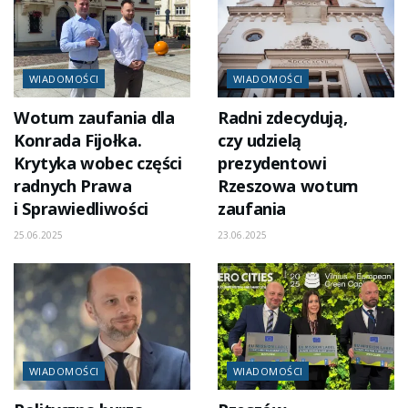
WIADOMOŚCI
WIADOMOŚCI
Wotum zaufania dla
Radni zdecydują,
Konrada Fijołka.
czy udzielą
Krytyka wobec części
prezydentowi
radnych Prawa
Rzeszowa wotum
i Sprawiedliwości
zaufania
25.06.2025
23.06.2025
WIADOMOŚCI
WIADOMOŚCI