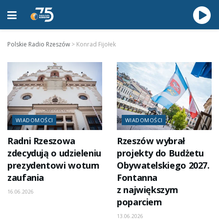
Polskie Radio Rzeszów
>
Konrad Fijołek
WIADOMOŚCI
WIADOMOŚCI
Radni Rzeszowa
Rzeszów wybrał
zdecydują o udzieleniu
projekty do Budżetu
prezydentowi wotum
Obywatelskiego 2027.
zaufania
Fontanna
z największym
16.06.2026
poparciem
13.06.2026