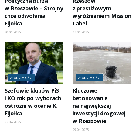
Polityczna burza
Rzeszów
w Rzeszowie – Strojny
z prestiżowym
chce odwołania
wyróżnieniem Mission
Fijołka
Label
20.05.2025
07.05.2025
WIADOMOŚCI
WIADOMOŚCI
Szefowie klubów PiS
Kluczowe
i KO rok po wyborach
betonowanie
ostrożni w ocenie K.
na największej
Fijołka
inwestycji drogowej
w Rzeszowie
22.04.2025
09.04.2025