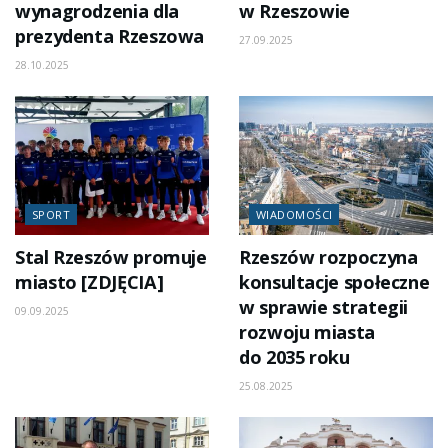
wynagrodzenia dla
w Rzeszowie
prezydenta Rzeszowa
27.09.2025
28.10.2025
SPORT
WIADOMOŚCI
Stal Rzeszów promuje
Rzeszów rozpoczyna
miasto [ZDJĘCIA]
konsultacje społeczne
w sprawie strategii
09.09.2025
rozwoju miasta
do 2035 roku
25.08.2025