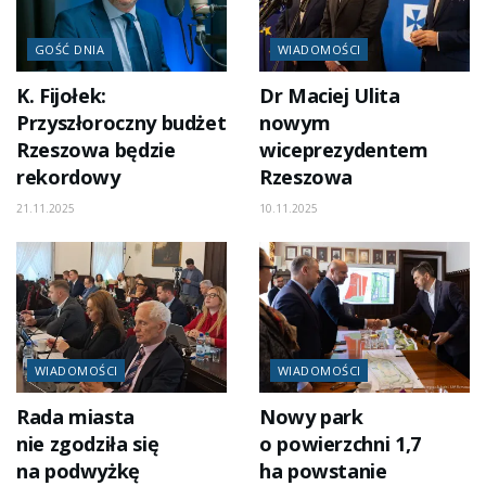
GOŚĆ DNIA
WIADOMOŚCI
K. Fijołek:
Dr Maciej Ulita
Przyszłoroczny budżet
nowym
Rzeszowa będzie
wiceprezydentem
rekordowy
Rzeszowa
21.11.2025
10.11.2025
WIADOMOŚCI
WIADOMOŚCI
Rada miasta
Nowy park
nie zgodziła się
o powierzchni 1,7
na podwyżkę
ha powstanie