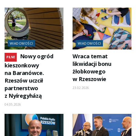
WIADOMOŚCI
WIADOMOŚCI
Nowy ogród
Wraca temat
PILNE
likwidacji bonu
kieszonkowy
żłobkowego
na Baranówce.
w Rzeszowie
Rzeszów uczcił
partnerstwo
23.02.2026
z Nyíregyházą
04.05.2026