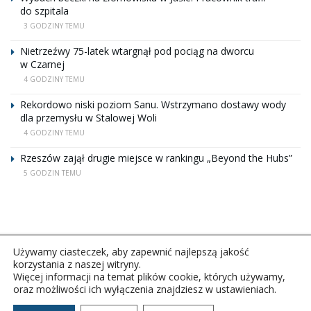
do szpitala
3 GODZINY TEMU
Nietrzeźwy 75-latek wtargnął pod pociąg na dworcu
w Czarnej
4 GODZINY TEMU
Rekordowo niski poziom Sanu. Wstrzymano dostawy wody
dla przemysłu w Stalowej Woli
4 GODZINY TEMU
Rzeszów zajął drugie miejsce w rankingu „Beyond the Hubs”
5 GODZIN TEMU
Używamy ciasteczek, aby zapewnić najlepszą jakość
korzystania z naszej witryny.
Więcej informacji na temat plików cookie, których używamy,
oraz możliwości ich wyłączenia znajdziesz w ustawieniach.
Copyright © 2026Polskie Radio Rzeszów S.A. w likwidacj.