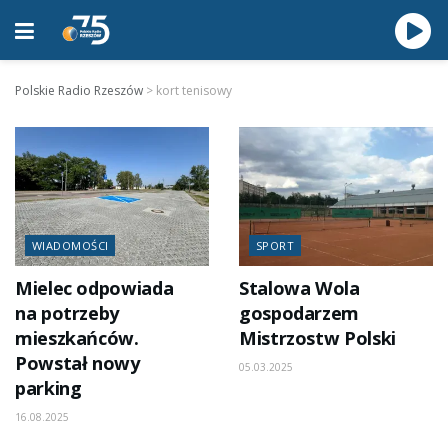
Polskie Radio Rzeszów
>
kort tenisowy
WIADOMOŚCI
SPORT
Mielec odpowiada
Stalowa Wola
na potrzeby
gospodarzem
mieszkańców.
Mistrzostw Polski
Powstał nowy
05.03.2025
parking
16.08.2025