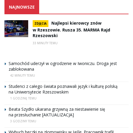
NAJNOWSZE
Najlepsi kierowcy znów
ZDJĘCIA
w Rzeszowie. Rusza 35. MARMA Rajd
Rzeszowski
33 MINUTY TEMU
Samochód uderzył w ogrodzenie w Iwoniczu. Droga jest
zablokowana
42 MINUTY TEMU
Studenci z całego świata poznawali język i kulturę polską
na Uniwersytecie Rzeszowskim
1 GODZINĘ TEMU
Beata Szydło ukarana grzywną za niestawienie się
na przesłuchanie [AKTUALIZACJA]
3 GODZINY TEMU
Wybuch beczki na złomowisku w Jaśle. Pracownik trafił