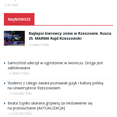
11.09.2025
NAJNOWSZE
Najlepsi kierowcy znów w Rzeszowie. Rusza
35. MARMA Rajd Rzeszowski
12 MINUT TEMU
Samochód uderzył w ogrodzenie w Iwoniczu. Droga jest
zablokowana
21 MINUT TEMU
Studenci z całego świata poznawali język i kulturę polską
na Uniwersytecie Rzeszowskim
1 GODZINĘ TEMU
Beata Szydło ukarana grzywną za niestawienie się
na przesłuchanie [AKTUALIZACJA]
3 GODZINY TEMU