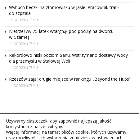
Wybuch beczki na złomowisku w Jaśle. Pracownik trafił
do szpitala
3 GODZINY TEMU
Nietrzeźwy 75-latek wtargnął pod pociąg na dworcu
w Czarnej
4 GODZINY TEMU
Rekordowo niski poziom Sanu. Wstrzymano dostawy wody
dla przemysłu w Stalowej Woli
4 GODZINY TEMU
Rzeszów zajął drugie miejsce w rankingu „Beyond the Hubs”
4 GODZINY TEMU
Używamy ciasteczek, aby zapewnić najlepszą jakość
korzystania z naszej witryny.
Więcej informacji na temat plików cookie, których używamy,
oraz możliwości ich wyłączenia znajdziesz w ustawieniach.