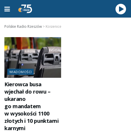
Polskie Radio Rzeszów
>
Kosienice
WIADOMOŚCI
Kierowca busa
wjechał do rowu –
ukarano
go mandatem
w wysokości 1100
złotych i 10 punktami
karnymi