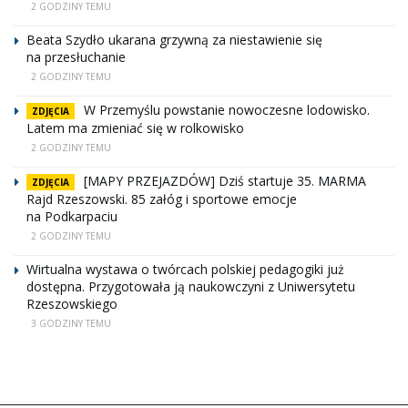
2 GODZINY TEMU
Beata Szydło ukarana grzywną za niestawienie się
na przesłuchanie
2 GODZINY TEMU
W Przemyślu powstanie nowoczesne lodowisko.
ZDJĘCIA
Latem ma zmieniać się w rolkowisko
2 GODZINY TEMU
[MAPY PRZEJAZDÓW] Dziś startuje 35. MARMA
ZDJĘCIA
Rajd Rzeszowski. 85 załóg i sportowe emocje
na Podkarpaciu
2 GODZINY TEMU
Wirtualna wystawa o twórcach polskiej pedagogiki już
dostępna. Przygotowała ją naukowczyni z Uniwersytetu
Rzeszowskiego
3 GODZINY TEMU