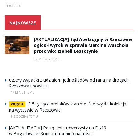
11.07.2026
NAJNOWSZE
[AKTUALIZACJA] Sąd Apelacyjny w Rzeszowie
ogłosił wyrok w sprawie Marcina Warchoła
przeciwko Izabeli Leszczynie
32 MINUTY TEMU
Cztery wypadki z udziałem jednośladów od rana na drogach
Rzeszowa i powiatu
47 MINUT TEMU
3,5 tysiąca breloków z anime. Niezwykła kolekcja
ZDJĘCIA
na wystawie w Rzeszowie
1 GODZINĘ TEMU
[AKTUALIZACJA] Potrącenie rowerzysty na DK19
w Boguchwale. Koniec utrudnień na trasie