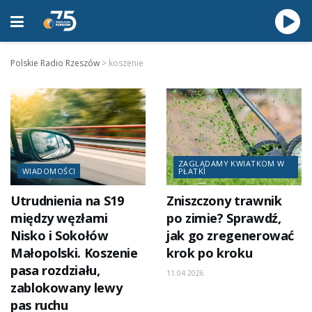
Polskie Radio Rzeszów
>
koszenie
ZAGLĄDAMY KWIATKOM W
WIADOMOŚCI
PŁATKI
Utrudnienia na S19
Zniszczony trawnik
między węzłami
po zimie? Sprawdź,
Nisko i Sokołów
jak go zregenerować
Małopolski. Koszenie
krok po kroku
pasa rozdziału,
11.04.2026
zablokowany lewy
pas ruchu