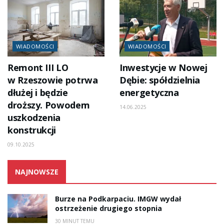
WIADOMOŚCI
WIADOMOŚCI
Remont III LO
Inwestycje w Nowej
w Rzeszowie potrwa
Dębie: spółdzielnia
dłużej i będzie
energetyczna
droższy. Powodem
14.06.2025
uszkodzenia
konstrukcji
09.10.2025
NAJNOWSZE
Burze na Podkarpaciu. IMGW wydał
ostrzeżenie drugiego stopnia
30 MINUT TEMU