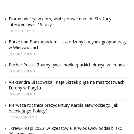
Piorun uderzył w dom, wiatr porwał namiot. Strażacy
interweniowali 19 razy
35 MINUT TEMU
Burze nad Podkarpaciem. Uszkodzony budynek gospodarczy
w Wierzawicach
9 GODZIN TEMU
Puchar Polski. Znamy rywali podkarpackich drużyn w I rundzie
9 GODZIN TEMU
Aleksandra Błażowska i Kaja Skrzek piąte na mistrzostwach
Europy w Paryżu
9 GODZIN TEMU
Pierwsza rocznica prezydentury Karola Nawrockiego. Jak
oceniają go Polacy?
10 GODZIN TEMU
„Krewki Rajd 2026” w Rzeszowie. Krwiodawcy oddali blisko
28 litrów krwi