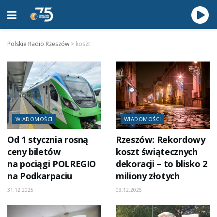
Polskie Radio Rzeszów
>
koszt
WIADOMOŚCI
WIADOMOŚCI
Od 1 stycznia rosną
Rzeszów: Rekordowy
ceny biletów
koszt świątecznych
na pociągi POLREGIO
dekoracji – to blisko 2
na Podkarpaciu
miliony złotych
31.12.2025
03.12.2025