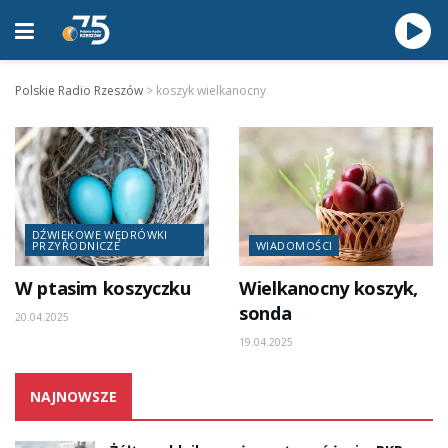
Polskie Radio Rzeszów
>
koszyk wielkanocny
DŹWIĘKOWE WĘDRÓWKI
PRZYRODNICZE
WIADOMOŚCI
W ptasim koszyczku
Wielkanocny koszyk,
sonda
20.04.2025
19.04.2025
NAJNOWSZE