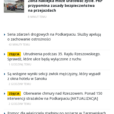
Żółta naklejka może uratować życie. PKP
przypomina zasady bezpieczeństwa
na przejazdach
8 MINUT TEMU
Seria zdarzeń drogowych na Podkarpaciu. Służby apelują
o zachowanie ostrożności
43 MINUTY TEMU
Utrudnienia podczas 35. Rajdu Rzeszowskiego.
ZDJĘCIA
Sprawdź, które ulice będą wyłączone z ruchu
1 GODZINĘ TEMU
Są wstępne wyniki sekcji zwłok mężczyzny, który wypadł
z okna hotelu w Sanoku
2 GODZINY TEMU
Oberwanie chmury nad Rzeszowem. Ponad 150
ZDJĘCIA
interwencji strażaków na Podkarpaciu [AKTUALIZACJA]
2 GODZINY TEMU
Pomoc dla właściciela stadniny po pożarze w Targowiskach