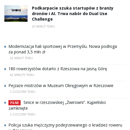
Podkarpacie szuka startupów z branży
dronów i AI. Trwa nabór do Dual Use
Challenge
20 MINUT TEMU
Modernizacja hali sportowej w Przemyślu. Nowa podłoga
za ponad 3,5 mln zł
26 MINUT TEMU
180 rowerzystów dotarło z Rzeszowa na Jasną Górę
42 MINUTY TEMU
Pejzaże mistrzów w Muzeum Okręgowym w Rzeszowie
2 GODZINY TEMU
Sinice w rzeszowskiej „Żwirowni”. Kąpielisko
PILNE
zamknięte
2 GODZINY TEMU
Policja szuka mężczyzny podejrzewanego o kradzież roweru