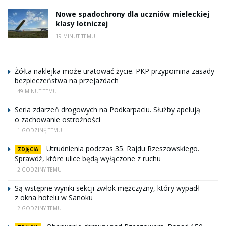
Nowe spadochrony dla uczniów mieleckiej
klasy lotniczej
19 MINUT TEMU
Żółta naklejka może uratować życie. PKP przypomina zasady
bezpieczeństwa na przejazdach
49 MINUT TEMU
Seria zdarzeń drogowych na Podkarpaciu. Służby apelują
o zachowanie ostrożności
1 GODZINĘ TEMU
Utrudnienia podczas 35. Rajdu Rzeszowskiego.
ZDJĘCIA
Sprawdź, które ulice będą wyłączone z ruchu
2 GODZINY TEMU
Są wstępne wyniki sekcji zwłok mężczyzny, który wypadł
z okna hotelu w Sanoku
2 GODZINY TEMU