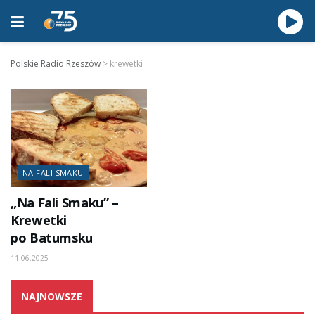
Polskie Radio Rzeszów
>
krewetki
NA FALI SMAKU
„Na Fali Smaku” –
Krewetki
po Batumsku
11.06.2025
NAJNOWSZE