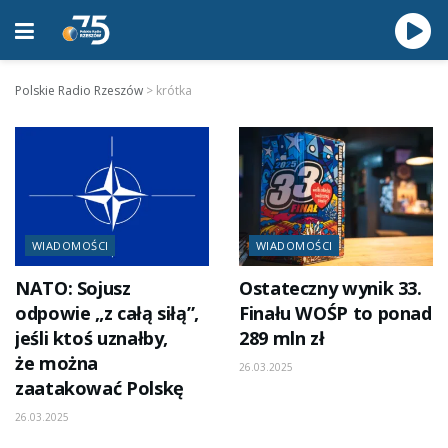
Polskie Radio Rzeszów
>
krótka
WIADOMOŚCI
WIADOMOŚCI
NATO: Sojusz
Ostateczny wynik 33.
odpowie „z całą siłą”,
Finału WOŚP to ponad
jeśli ktoś uznałby,
289 mln zł
że można
26.03.2025
zaatakować Polskę
26.03.2025