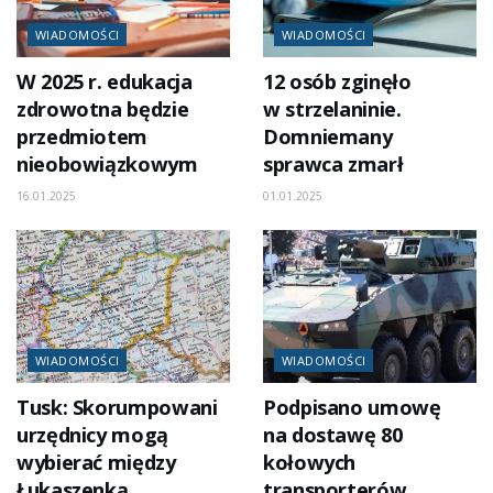
WIADOMOŚCI
WIADOMOŚCI
W 2025 r. edukacja
12 osób zginęło
zdrowotna będzie
w strzelaninie.
przedmiotem
Domniemany
nieobowiązkowym
sprawca zmarł
16.01.2025
01.01.2025
WIADOMOŚCI
WIADOMOŚCI
Tusk: Skorumpowani
Podpisano umowę
urzędnicy mogą
na dostawę 80
wybierać między
kołowych
Łukaszenką
transporterów