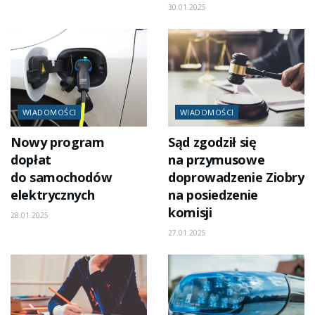
30.01.2025
WIADOMOŚCI
WIADOMOŚCI
Nowy program
Sąd zgodził się
dopłat
na przymusowe
do samochodów
doprowadzenie Ziobry
elektrycznych
na posiedzenie
komisji
28.01.2025
27.01.2025