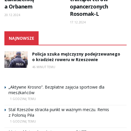
a Orbanem
opancerzonych
Rosomak-L
20.12.2024
17.12.2024
NAJNOWSZE
Policja szuka mężczyzny podejrzewanego
o kradzież roweru w Rzeszowie
46 MINUT TEMU
„Aktywne Krosno”. Bezpłatne zajęcia sportowe dla
mieszkańców
1 GODZINĘ TEMU
Stal Rzeszów straciła punkt w ważnym meczu. Remis
z Polonią Piła
1 GODZINĘ TEMU