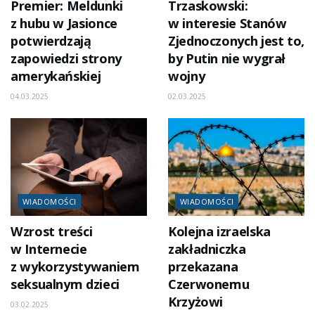
Premier: Meldunki
Trzaskowski:
z hubu w Jasionce
w interesie Stanów
potwierdzają
Zjednoczonych jest to,
zapowiedzi strony
by Putin nie wygrał
amerykańskiej
wojny
04.03.2025
02.03.2025
WIADOMOŚCI
WIADOMOŚCI
Wzrost treści
Kolejna izraelska
w Internecie
zakładniczka
z wykorzystywaniem
przekazana
seksualnym dzieci
Czerwonemu
Krzyżowi
03.02.2025