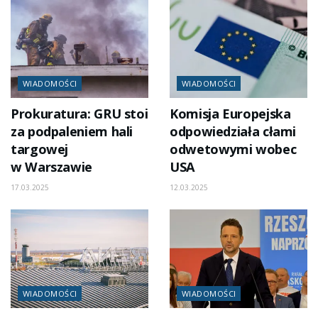
WIADOMOŚCI
WIADOMOŚCI
Prokuratura: GRU stoi
Komisja Europejska
za podpaleniem hali
odpowiedziała cłami
targowej
odwetowymi wobec
w Warszawie
USA
17.03.2025
12.03.2025
WIADOMOŚCI
WIADOMOŚCI