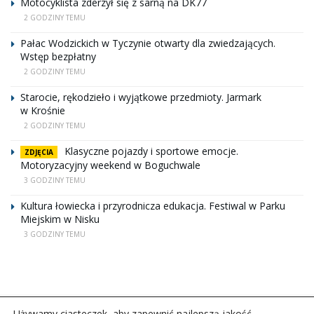
Motocyklista zderzył się z sarną na DK77
2 GODZINY TEMU
Pałac Wodzickich w Tyczynie otwarty dla zwiedzających.
Wstęp bezpłatny
2 GODZINY TEMU
Starocie, rękodzieło i wyjątkowe przedmioty. Jarmark
w Krośnie
2 GODZINY TEMU
Klasyczne pojazdy i sportowe emocje.
ZDJĘCIA
Motoryzacyjny weekend w Boguchwale
3 GODZINY TEMU
Kultura łowiecka i przyrodnicza edukacja. Festiwal w Parku
Miejskim w Nisku
3 GODZINY TEMU
Używamy ciasteczek, aby zapewnić najlepszą jakość