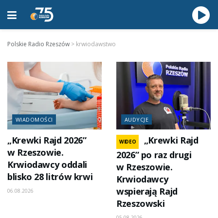
Polskie Radio Rzeszów
>
krwiodawstwo
WIADOMOŚCI
AUDYCJE
„Krewki Rajd 2026”
„Krewki Rajd
WIDEO
w Rzeszowie.
2026” po raz drugi
Krwiodawcy oddali
w Rzeszowie.
blisko 28 litrów krwi
Krwiodawcy
wspierają Rajd
06.08.2026
Rzeszowski
05.08.2026