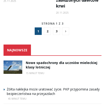
25.11.2025
krwi
20.11.2025
STRONA 1 Z 3
1
2
3
NAJNOWSZE
Nowe spadochrony dla uczniów mieleckiej
klasy lotniczej
15 MINUT TEMU
Żółta naklejka może uratować życie. PKP przypomina zasady
bezpieczeństwa na przejazdach
45 MINUT TEMU