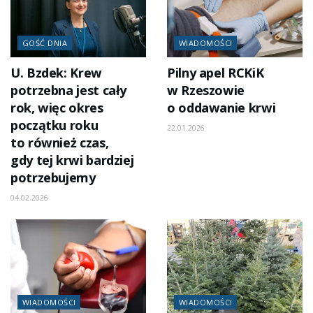
GOŚĆ DNIA
WIADOMOŚCI
U. Bzdek: Krew
Pilny apel RCKiK
potrzebna jest cały
w Rzeszowie
rok, więc okres
o oddawanie krwi
początku roku
22.01.2026
to również czas,
gdy tej krwi bardziej
potrzebujemy
04.02.2026
WIADOMOŚCI
WIADOMOŚCI