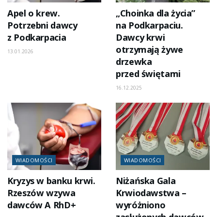
Apel o krew.
„Choinka dla życia”
Potrzebni dawcy
na Podkarpaciu.
z Podkarpacia
Dawcy krwi
otrzymają żywe
13.01.2026
drzewka
przed świętami
16.12.2025
WIADOMOŚCI
WIADOMOŚCI
Kryzys w banku krwi.
Niżańska Gala
Rzeszów wzywa
Krwiodawstwa –
dawców A RhD+
wyróżniono
zasłużonych dawców