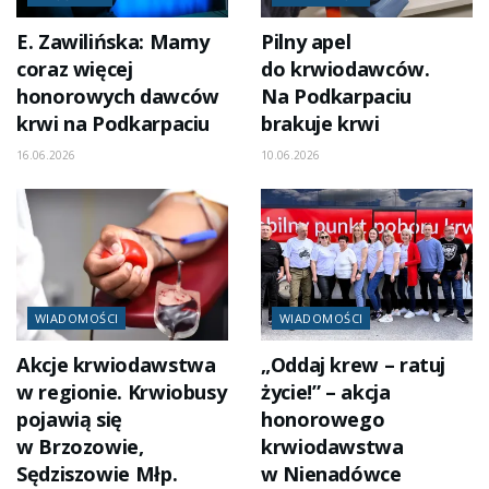
E. Zawilińska: Mamy
Pilny apel
coraz więcej
do krwiodawców.
honorowych dawców
Na Podkarpaciu
krwi na Podkarpaciu
brakuje krwi
16.06.2026
10.06.2026
WIADOMOŚCI
WIADOMOŚCI
Akcje krwiodawstwa
„Oddaj krew – ratuj
w regionie. Krwiobusy
życie!” – akcja
pojawią się
honorowego
w Brzozowie,
krwiodawstwa
Sędziszowie Młp.
w Nienadówce