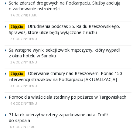
Seria zdarzeń drogowych na Podkarpaciu. Służby apelują
o zachowanie ostrożności
1 GODZINĘ TEMU
Utrudnienia podczas 35. Rajdu Rzeszowskiego.
ZDJĘCIA
Sprawdź, które ulice będą wyłączone z ruchu
2 GODZINY TEMU
Są wstępne wyniki sekcji zwłok mężczyzny, który wypadł
z okna hotelu w Sanoku
2 GODZINY TEMU
Oberwanie chmury nad Rzeszowem. Ponad 150
ZDJĘCIA
interwencji strażaków na Podkarpaciu [AKTUALIZACJA]
3 GODZINY TEMU
Pomoc dla właściciela stadniny po pożarze w Targowiskach
4 GODZINY TEMU
71-latek uderzył w cztery zaparkowane auta. Trafił
do szpitala
6 GODZIN TEMU