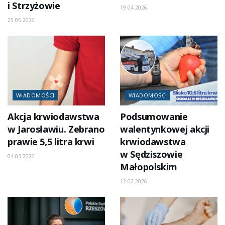
i Strzyżowie
19.04.2026
25.05.2026
WIADOMOŚCI
WIADOMOŚCI
Akcja krwiodawstwa
Podsumowanie
w Jarosławiu. Zebrano
walentynkowej akcji
prawie 5,5 litra krwi
krwiodawstwa
w Sędziszowie
04.03.2026
Małopolskim
12.02.2026