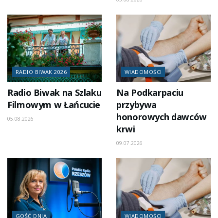
RADIO BIWAK 2026
WIADOMOŚCI
Radio Biwak na Szlaku
Na Podkarpaciu
Filmowym w Łańcucie
przybywa
honorowych dawców
05.08.2026
krwi
09.07.2026
GOŚĆ DNIA
WIADOMOŚCI