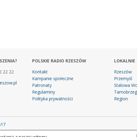
SZENIA?
POLSKIE RADIO RZESZÓW
LOKALNIE
2 22 22
Kontakt
Rzeszów
Kampanie społeczne
Przemyśl
eszow.pl
Patronaty
Stalowa Wo
Regulaminy
Tarnobrze
Polityka prywatności
Region
m17
stania z naszej witryny.