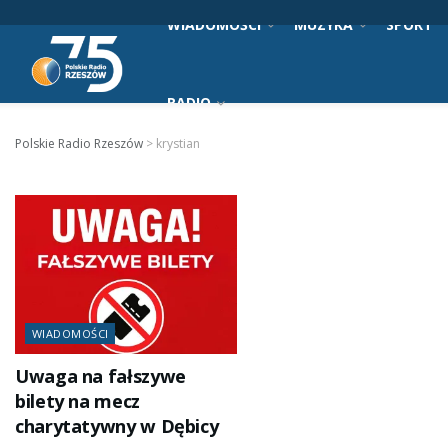
WIADOMOŚCI
MUZYKA
SPORT
RADIO
Polskie Radio Rzeszów
>
krystian
WIADOMOŚCI
Uwaga na fałszywe
bilety na mecz
charytatywny w Dębicy