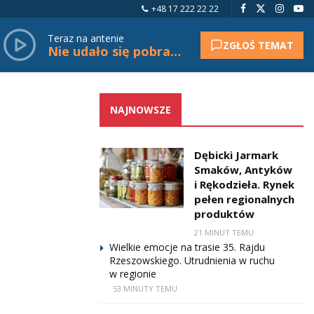
+48 17 222 22 22
Teraz na antenie
ZGŁOŚ TEMAT
Nie udało się pobrać tytułu.
NAJNOWSZE
Dębicki Jarmark
Smaków, Antyków
i Rękodzieła. Rynek
pełen regionalnych
produktów
21 MINUT TEMU
Wielkie emocje na trasie 35. Rajdu
Rzeszowskiego. Utrudnienia w ruchu
w regionie
53 MINUTY TEMU