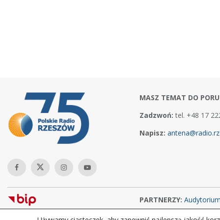
MASZ TEMAT DO PORU
Zadzwoń:
tel. +48 17 22
Napisz:
antena@radio.rz
PARTNERZY:
Audytoriu
Używamy ciasteczek, aby zapewnić najlepszą jakość korzy