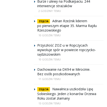
Burze i ulewy na Podkarpaciu. 244
interwencje strażaków
2 GODZINY TEMU
Adrian Rzeźnik liderem
ZDJĘCIA
po pierwszym etapie 35. Marma Rajdu
Rzeszowskiego
10 GODZIN TEMU
Przyszłość ZOZ-u w Ropczycach
wywołuje spór w powiecie ropczycko-
sędziszowskim
10 GODZIN TEMU
Dachowanie na DK94 w Mirocinie.
Bez osób poszkodowanych
11 GODZIN TEMU
Nawałnica uszkodziła Lipę
ZDJĘCIA
Sobieskiego. Jeden z konarów Drzewa
Roku został złamany
13 GODZIN TEMU