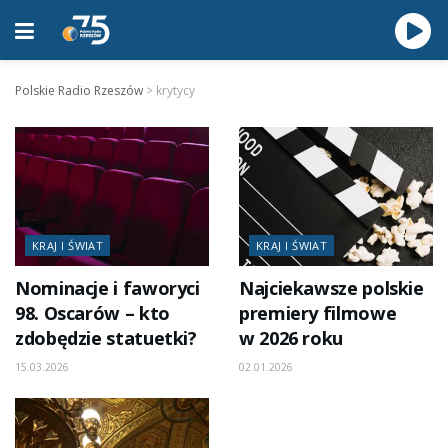
Polskie Radio Rzeszów
>
krytycy
KRAJ I ŚWIAT
KRAJ I ŚWIAT
Nominacje i faworyci
Najciekawsze polskie
98. Oscarów – kto
premiery filmowe
zdobędzie statuetki?
w 2026 roku
15.03.2026
02.01.2026