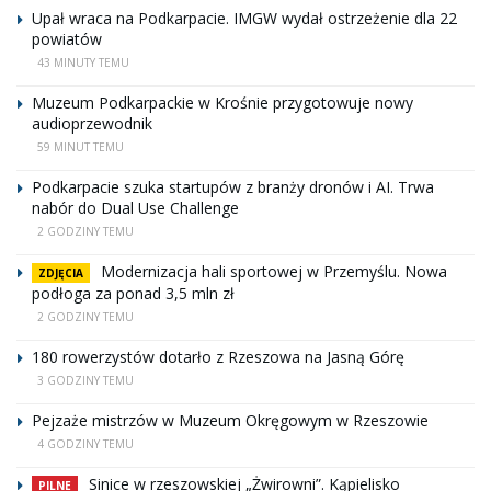
Upał wraca na Podkarpacie. IMGW wydał ostrzeżenie dla 22
powiatów
43 MINUTY TEMU
Muzeum Podkarpackie w Krośnie przygotowuje nowy
audioprzewodnik
59 MINUT TEMU
Podkarpacie szuka startupów z branży dronów i AI. Trwa
nabór do Dual Use Challenge
2 GODZINY TEMU
Modernizacja hali sportowej w Przemyślu. Nowa
ZDJĘCIA
podłoga za ponad 3,5 mln zł
2 GODZINY TEMU
180 rowerzystów dotarło z Rzeszowa na Jasną Górę
3 GODZINY TEMU
Pejzaże mistrzów w Muzeum Okręgowym w Rzeszowie
4 GODZINY TEMU
Sinice w rzeszowskiej „Żwirowni”. Kąpielisko
PILNE