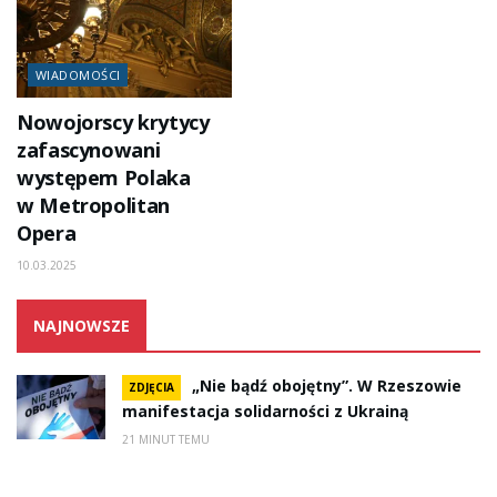
WIADOMOŚCI
Nowojorscy krytycy
zafascynowani
występem Polaka
w Metropolitan
Opera
10.03.2025
NAJNOWSZE
„Nie bądź obojętny”. W Rzeszowie
ZDJĘCIA
manifestacja solidarności z Ukrainą
21 MINUT TEMU