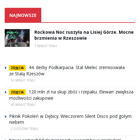
NAJNOWSZE
Rockowa Noc ruszyła na Lisiej Górze. Mocne
brzmienia w Rzeszowie
7 MINUT TEMU
44. derby Podkarpacia. Stal Mielec zremisowała
ZDJĘCIA
ze Stalą Rzeszów
10 MINUT TEMU
120 mln zł na skup zbóż i rzepaku. Elewarr zwiększa
ZDJĘCIA
możliwości zakupowe
45 MINUT TEMU
Piknik Pokoleń w Dębicy. Wieczorem Silent Disco pod gołym
niebem
2 GODZINY TEMU