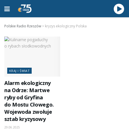
Polskie Radio Rzeszów
>
kryzys ekologiczny Polska
KRAJ I ŚWIAT
Alarm ekologiczny
na Odrze: Martwe
ryby od Gryfina
do Mostu Cłowego.
Wojewoda zwołuje
sztab kryzysowy
29.06.2025