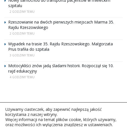
Nowy samochód do transportu pacjentów w mieleckim
szpitalu
2 GODZINY TEMU
Rzeszowianie na dwóch pierwszych miejscach Marma 35.
Rajdu Rzeszowskiego
2 GODZINY TEMU
Wypadek na trasie 35. Rajdu Rzeszowskiego. Małgorzata
Prus trafiła do szpitala
3 GODZINY TEMU
Motocykliści znów jadą śladami historii. Rozpoczął się 10.
rajd edukacyjny
4 GODZINY TEMU
Używamy ciasteczek, aby zapewnić najlepszą jakość
korzystania z naszej witryny.
Więcej informacji na temat plików cookie, których używamy,
oraz możliwości ich wyłączenia znajdziesz w ustawieniach.