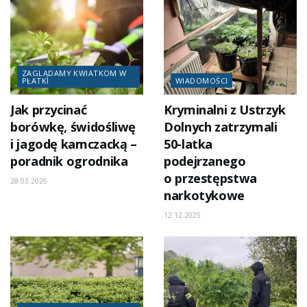
ZAGLĄDAMY KWIATKOM W
PŁATKI
WIADOMOŚCI
Jak przycinać
Kryminalni z Ustrzyk
borówkę, świdośliwę
Dolnych zatrzymali
i jagodę kamczacką –
50-latka
poradnik ogrodnika
podejrzanego
o przestępstwa
28.03.2026
narkotykowe
12.12.2025