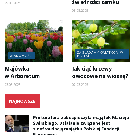
świetności zamku
29.09.2025
05.08.2025
ZAGLĄDAMY KWIATKOM W
WIADOMOŚCI
PŁATKI
Majówka
Jak ciąć krzewy
w Arboretum
owocowe na wiosnę?
03.05.2025
07.03.2025
NAJNOWSZE
Prokuratura zabezpieczyła majątek Macieja
Świrskiego. Działanie związane jest
z defraudacją majątku Polskiej Fundacji
Narodowej