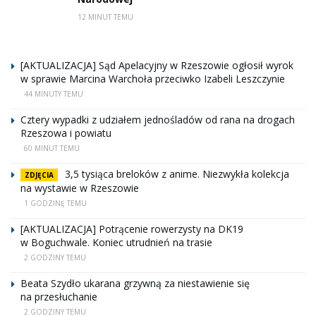
12 MINUT TEMU
[AKTUALIZACJA] Sąd Apelacyjny w Rzeszowie ogłosił wyrok
w sprawie Marcina Warchoła przeciwko Izabeli Leszczynie
44 MINUTY TEMU
Cztery wypadki z udziałem jednośladów od rana na drogach
Rzeszowa i powiatu
60 MINUT TEMU
3,5 tysiąca breloków z anime. Niezwykła kolekcja
ZDJĘCIA
na wystawie w Rzeszowie
1 GODZINĘ TEMU
[AKTUALIZACJA] Potrącenie rowerzysty na DK19
w Boguchwale. Koniec utrudnień na trasie
2 GODZINY TEMU
Beata Szydło ukarana grzywną za niestawienie się
na przesłuchanie
2 GODZINY TEMU