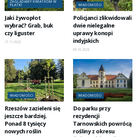
ZAGLĄDAMY KWIATKOM W
PŁATKI
WIADOMOŚCI
Jaki żywopłot
Policjanci zlikwidowali
wybrać? Grab, buk
dwie nielegalne
czy liguster
uprawy konopi
indyjskich
17.11.2025
09.10.2025
WIADOMOŚCI
WIADOMOŚCI
Rzeszów zazieleni się
Do parku przy
jeszcze bardziej.
rezydencji
Ponad 8 tysięcy
Tarnowskich powrócą
nowych roślin
rośliny z okresu