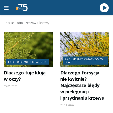
Polskie Radio Rzeszów
>
krzewy
ZAGLĄDAMY KWIATKOM W
EKOLOGICZNE ZAGWOZDKI
PŁATKI
Dlaczego tuje kłują
Dlaczego forsycja
w oczy?
nie kwitnie?
Najczęstsze błędy
05.05.2026
w pielęgnacji
i przycinaniu krzewu
25.04.2026