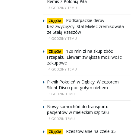
Remis z Polonią Piła
3 GODZINY TEMU
Podkarpackie derby
ZDJĘCIA
bez zwycięzcy. Stal Mielec zremisowała
ze Stalą Rzeszów
4 GODZINY TEMU
120 mln zł na skup zbóż
ZDJĘCIA
i rzepaku. Elewarr zwiększa możliwości
zakupowe
4 GODZINY TEMU
Piknik Pokoleń w Dębicy. Wieczorem
Silent Disco pod gołym niebem
6 GODZIN TEMU
Nowy samochód do transportu
pacjentów w mieleckim szpitalu
6 GODZIN TEMU
Rzeszowianie na czele 35.
ZDJĘCIA