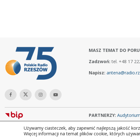
MASZ TEMAT DO PORU
Zadzwoń:
tel. +48 17 22
Napisz:
antena@radio.rz
PARTNERZY:
Audytoriu
Używamy ciasteczek, aby zapewnić najlepszą jakość korzy
Copyright © 2026Polskie Radio Rzeszów S.A. w likwidacj. Wszelkie
Więcej informacji na temat plików cookie, których używa