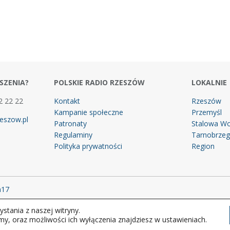
SZENIA?
POLSKIE RADIO RZESZÓW
LOKALNIE
2 22 22
Kontakt
Rzeszów
Kampanie społeczne
Przemyśl
eszow.pl
Patronaty
Stalowa Wo
Regulaminy
Tarnobrze
Polityka prywatności
Region
m17
stania z naszej witryny.
 prawa zastrzeżone.
my, oraz możliwości ich wyłączenia znajdziesz w ustawieniach.