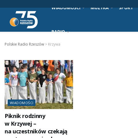
WIADOMOŚCI
MUZYKA
SPORT
RADIO
Polskie Radio Rzeszów
>
Krzywa
WIADOMOŚCI
Piknik rodzinny
w Krzywej –
na uczestników czekają