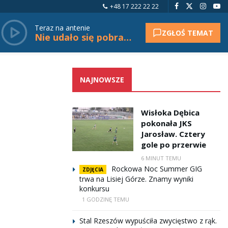
+48 17 222 22 22
Teraz na antenie
ZGŁOŚ TEMAT
Nie udało się pobrać tytułu.
NAJNOWSZE
Wisłoka Dębica
pokonała JKS
Jarosław. Cztery
gole po przerwie
6 MINUT TEMU
Rockowa Noc Summer GIG
ZDJĘCIA
trwa na Lisiej Górze. Znamy wyniki
konkursu
1 GODZINĘ TEMU
Stal Rzeszów wypuściła zwycięstwo z rąk.