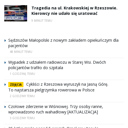
Tragedia na ul. Krakowskiej w Rzeszowie.
Kierowcy nie udało się uratować
9 MINUT TEMU
Sędziszów Małopolski z nowym zakładem opiekuńczym dla
pacjentów
48 MINUT TEMU
Wypadek z udziałem radiowozu w Starej Wsi. Dwóch
policjantów trafiło do szpitala
1 GODZINĘ TEMU
Cykliści z Rzeszowa wyruszyli na Jasną Górę.
ZDJĘCIA
To najstarsza pielgrzymka rowerowa w Polsce
2 GODZINY TEMU
Czołowe zderzenie w Wiśniowej. Trzy osoby ranne,
wprowadzono ruch wahadłowy [AKTUALIZACJA]
3 GODZINY TEMU