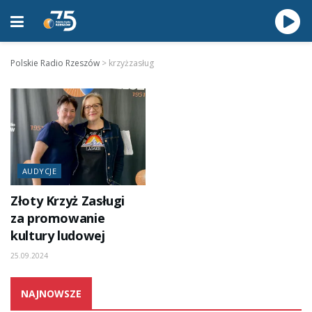
Polskie Radio Rzeszów
>
krzyżzasług
AUDYCJE
Złoty Krzyż Zasługi
za promowanie
kultury ludowej
25.09.2024
NAJNOWSZE