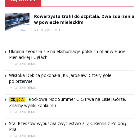
Rowerzysta trafił do szpitala. Dwa zdarzenia
w powiecie mieleckim
5 GODZIN TEMU
Ukraina zgodziła się na ekshumacje polskich ofiar w Hucie
Pieniackiej i Ugłach
5 GODZIN TEMU
Wisłoka Dębica pokonała JKS Jarosław. Cztery gole
po przerwie
5 GODZIN TEMU
Rockowa Noc Summer GIG trwa na Lisiej Górze.
ZDJĘCIA
Znamy wyniki konkursu
6 GODZIN TEMU
Stal Rzeszów wypuściła zwycięstwo z rąk. Remis z Polonią
Piła
8 GODZIN TEMU