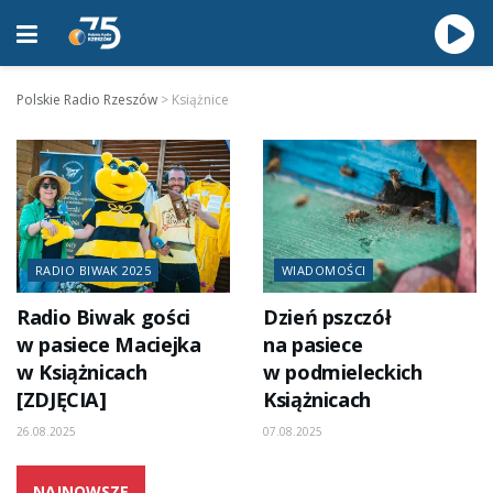
Polskie Radio Rzeszów
>
Książnice
RADIO BIWAK 2025
WIADOMOŚCI
Radio Biwak gości
Dzień pszczół
w pasiece Maciejka
na pasiece
w Książnicach
w podmieleckich
[ZDJĘCIA]
Książnicach
26.08.2025
07.08.2025
NAJNOWSZE