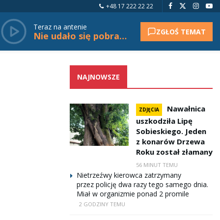
+48 17 222 22 22
Teraz na antenie
ZGŁOŚ TEMAT
Nie udało się pobrać tytułu.
NAJNOWSZE
Nawałnica
ZDJĘCIA
uszkodziła Lipę
Sobieskiego. Jeden
z konarów Drzewa
Roku został złamany
56 MINUT TEMU
Nietrzeźwy kierowca zatrzymany
przez policję dwa razy tego samego dnia.
Miał w organizmie ponad 2 promile
2 GODZINY TEMU