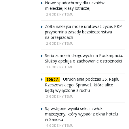
Nowe spadochrony dla uczniów
mieleckiej klasy lotniczej
2 GODZINY TEMU
Żółta naklejka może uratować życie. PKP
przypomina zasady bezpieczeństwa
na przejazdach
2 GODZINY TEMU
Seria zdarzeń drogowych na Podkarpaciu.
Służby apelują o zachowanie ostrożności
3 GODZINY TEMU
Utrudnienia podczas 35. Rajdu
ZDJĘCIA
Rzeszowskiego. Sprawdź, które ulice
będą wyłączone z ruchu
3 GODZINY TEMU
Są wstępne wyniki sekcji zwłok
mężczyzny, który wypadł z okna hotelu
w Sanoku
4 GODZINY TEMU