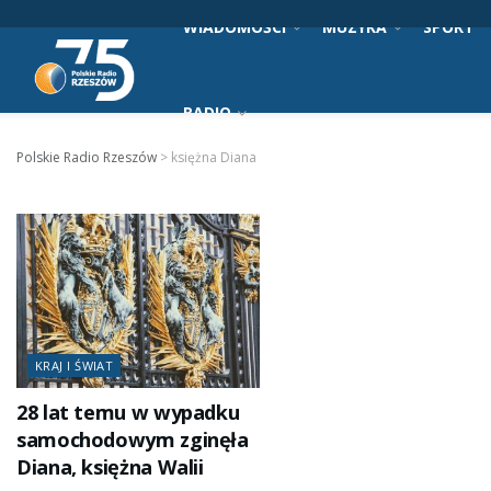
WIADOMOŚCI
MUZYKA
SPORT
RADIO
Polskie Radio Rzeszów
>
księżna Diana
KRAJ I ŚWIAT
28 lat temu w wypadku
samochodowym zginęła
Diana, księżna Walii