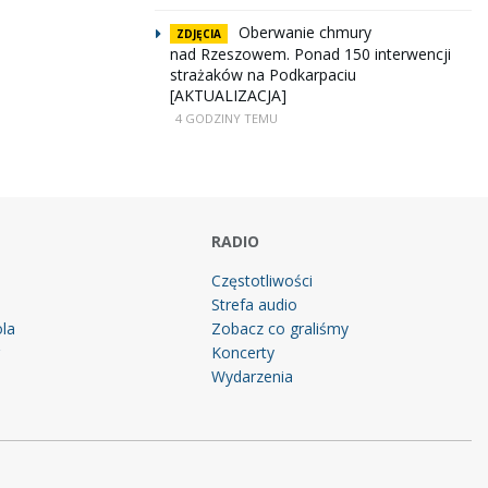
Oberwanie chmury
ZDJĘCIA
nad Rzeszowem. Ponad 150 interwencji
strażaków na Podkarpaciu
[AKTUALIZACJA]
4 GODZINY TEMU
RADIO
Częstotliwości
Strefa audio
la
Zobacz co graliśmy
g
Koncerty
Wydarzenia