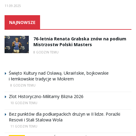
11.09.2025
NAJNOWSZE
76-letnia Renata Grabska znów na podium
Mistrzostw Polski Masters
8 GODZIN TEMU
Święto Kultury nad Osławą. Ukraińskie, bojkowskie
i łemkowskie tradycje w Mokrem
8 GODZIN TEMU
Zlot Historyczno-Militarny Blizna 2026
10 GODZIN TEMU
Bez punktów dla podkarpackich drużyn w II lidze. Porażki
Resovii i Stali Stalowa Wola
11 GODZIN TEMU