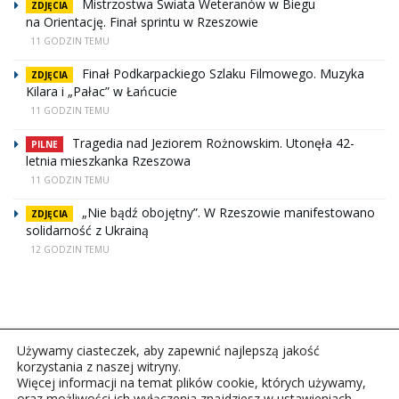
Mistrzostwa Świata Weteranów w Biegu
ZDJĘCIA
na Orientację. Finał sprintu w Rzeszowie
11 GODZIN TEMU
Finał Podkarpackiego Szlaku Filmowego. Muzyka
ZDJĘCIA
Kilara i „Pałac” w Łańcucie
11 GODZIN TEMU
Tragedia nad Jeziorem Rożnowskim. Utonęła 42-
PILNE
letnia mieszkanka Rzeszowa
11 GODZIN TEMU
„Nie bądź obojętny”. W Rzeszowie manifestowano
ZDJĘCIA
solidarność z Ukrainą
12 GODZIN TEMU
Używamy ciasteczek, aby zapewnić najlepszą jakość
korzystania z naszej witryny.
Więcej informacji na temat plików cookie, których używamy,
oraz możliwości ich wyłączenia znajdziesz w ustawieniach.