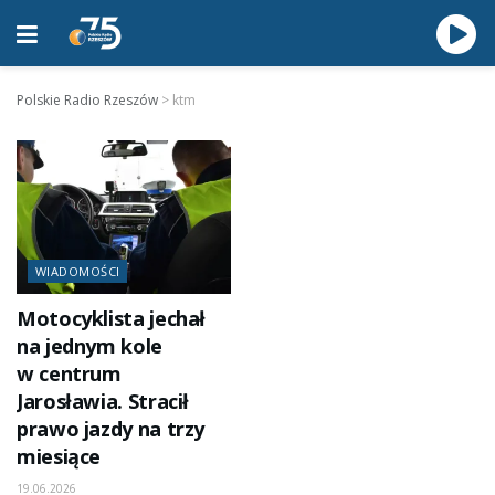
Polskie Radio Rzeszów
>
ktm
WIADOMOŚCI
Motocyklista jechał
na jednym kole
w centrum
Jarosławia. Stracił
prawo jazdy na trzy
miesiące
19.06.2026