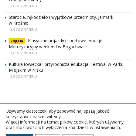
2 GODZINY TEMU
Starocie, rękodzieło i wyjątkowe przedmioty. Jarmark
w Krośnie
2 GODZINY TEMU
Klasyczne pojazdy i sportowe emocje.
ZDJĘCIA
Motoryzacyjny weekend w Boguchwale
3 GODZINY TEMU
Kultura łowiecka i przyrodnicza edukacja. Festiwal w Parku
Miejskim w Nisku
3 GODZINY TEMU
Używamy ciasteczek, aby zapewnić najlepszą jakość
korzystania z naszej witryny.
Więcej informacji na temat plików cookie, których używamy,
oraz możliwości ich wyłączenia znajdziesz w ustawieniach.
Copyright © 2026Polskie Radio Rzeszów S.A. w likwidacj.