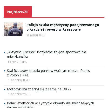
NAJNOWSZE
Policja szuka mężczyzny podejrzewanego
o kradzież roweru w Rzeszowie
28 MINUT TEMU
„Aktywne Krosno”. Bezpłatne zajęcia sportowe dla
mieszkańców
55 MINUT TEMU
Stal Rzeszów straciła punkt w ważnym meczu. Remis
z Polonią Piła
1 GODZINĘ TEMU
Motocyklista zderzył się z sarną na DK77
2 GODZINY TEMU
Pałac Wodzickich w Tyczynie otwarty dla zwiedzających.
Wstęp bezpłatny