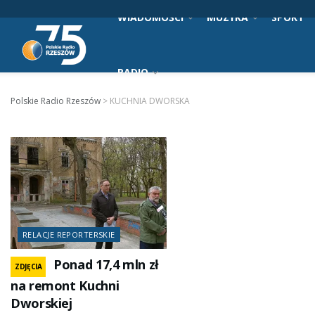
WIADOMOŚCI
MUZYKA
SPORT
RADIO
Polskie Radio Rzeszów
>
KUCHNIA DWORSKA
RELACJE REPORTERSKIE
Ponad 17,4 mln zł
ZDJĘCIA
na remont Kuchni
Dworskiej