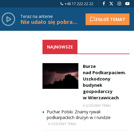
+48 17 222 22 22
Teraz na antenie
ZGŁOŚ TEMAT
Nie udało się pobrać tytułu.
NAJNOWSZE
Burze
nad Podkarpaciem.
Uszkodzony
budynek
gospodarczy
w Wierzawicach
4 GODZINY TEMU
Puchar Polski. Znamy rywali
podkarpackich drużyn w I rundzie
4 GODZINY TEMU