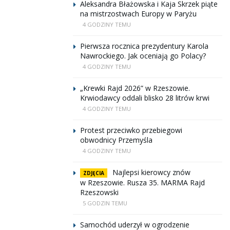
Aleksandra Błażowska i Kaja Skrzek piąte
na mistrzostwach Europy w Paryżu
4 GODZINY TEMU
Pierwsza rocznica prezydentury Karola
Nawrockiego. Jak oceniają go Polacy?
4 GODZINY TEMU
„Krewki Rajd 2026” w Rzeszowie.
Krwiodawcy oddali blisko 28 litrów krwi
4 GODZINY TEMU
Protest przeciwko przebiegowi
obwodnicy Przemyśla
4 GODZINY TEMU
Najlepsi kierowcy znów
ZDJĘCIA
w Rzeszowie. Rusza 35. MARMA Rajd
Rzeszowski
5 GODZIN TEMU
Samochód uderzył w ogrodzenie