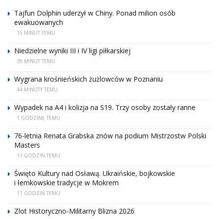
Tajfun Dolphin uderzył w Chiny. Ponad milion osób
ewakuowanych
15 MINUT TEMU
Niedzielne wyniki III i IV ligi piłkarskiej
39 MINUT TEMU
Wygrana krośnieńskich żużlowców w Poznaniu
44 MINUTY TEMU
Wypadek na A4 i kolizja na S19. Trzy osoby zostały ranne
1 GODZINĘ TEMU
76-letnia Renata Grabska znów na podium Mistrzostw Polski
Masters
11 GODZIN TEMU
Święto Kultury nad Osławą. Ukraińskie, bojkowskie
i łemkowskie tradycje w Mokrem
11 GODZIN TEMU
Zlot Historyczno-Militarny Blizna 2026