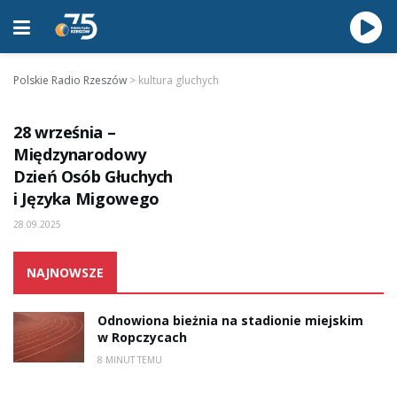
Polskie Radio Rzeszów
>
kultura gluchych
KARTKA Z KALENDARZA
28 września –
Międzynarodowy
Dzień Osób Głuchych
i Języka Migowego
28.09.2025
NAJNOWSZE
Odnowiona bieżnia na stadionie miejskim
w Ropczycach
8 MINUT TEMU