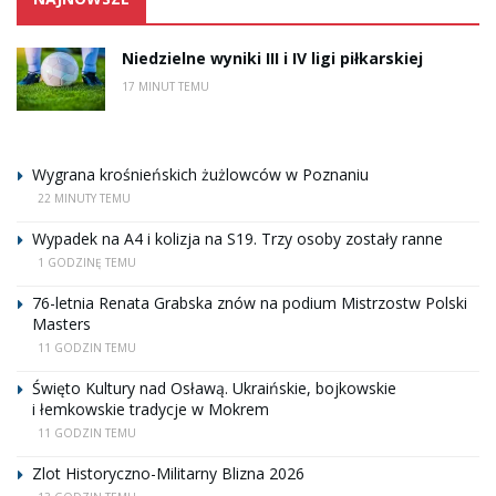
Niedzielne wyniki III i IV ligi piłkarskiej
17 MINUT TEMU
Wygrana krośnieńskich żużlowców w Poznaniu
22 MINUTY TEMU
Wypadek na A4 i kolizja na S19. Trzy osoby zostały ranne
1 GODZINĘ TEMU
76-letnia Renata Grabska znów na podium Mistrzostw Polski
Masters
11 GODZIN TEMU
Święto Kultury nad Osławą. Ukraińskie, bojkowskie
i łemkowskie tradycje w Mokrem
11 GODZIN TEMU
Zlot Historyczno-Militarny Blizna 2026