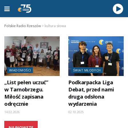
Polskie Radio Rzeszów
>
kultura słowa
WIADOMOŚCI
ŚWIAT MŁODYCH
„List pełen uczuć”
Podkarpacka Liga
w Tarnobrzegu.
Debat, przed nami
Miłość zapisana
druga odsłona
odręcznie
wydarzenia
14.02.2026
02.10.2025
NAJNOWSZE