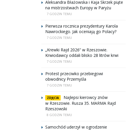
Aleksandra Błażowska i Kaja Skrzek piąte
na mistrzostwach Europy w Paryżu
7 GODZIN TEMU
Pierwsza rocznica prezydentury Karola
Nawrockiego. Jak oceniają go Polacy?
7 GODZIN TEMU
„Krewki Rajd 2026” w Rzeszowie.
Krwiodawcy oddali blisko 28 litrów krwi
7 GODZIN TEMU
Protest przeciwko przebiegowi
obwodnicy Przemyśla
7 GODZIN TEMU
Najlepsi kierowcy znów
ZDJĘCIA
w Rzeszowie. Rusza 35. MARMA Rajd
Rzeszowski
8 GODZIN TEMU
Samochód uderzył w ogrodzenie