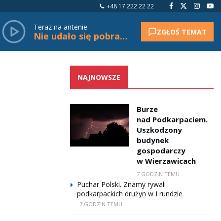
+48 17 222 22 22
Teraz na antenie
ZGŁOŚ TEMAT
Nie udało się pobrać tytułu.
NAJNOWSZE
Burze
nad Podkarpaciem.
Uszkodzony
budynek
gospodarczy
w Wierzawicach
7 GODZIN TEMU
Puchar Polski. Znamy rywali
podkarpackich drużyn w I rundzie
7 GODZIN TEMU