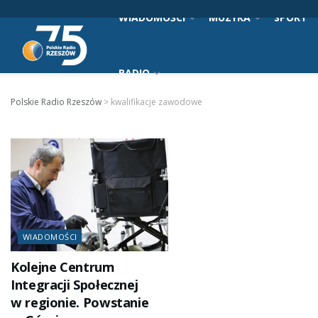
WIADOMOŚCI
MUZYKA
SPORT
RADIO
Polskie Radio Rzeszów
>
kwalifikacje zawodowe
WIADOMOŚCI
Kolejne Centrum
Integracji Społecznej
w regionie. Powstanie