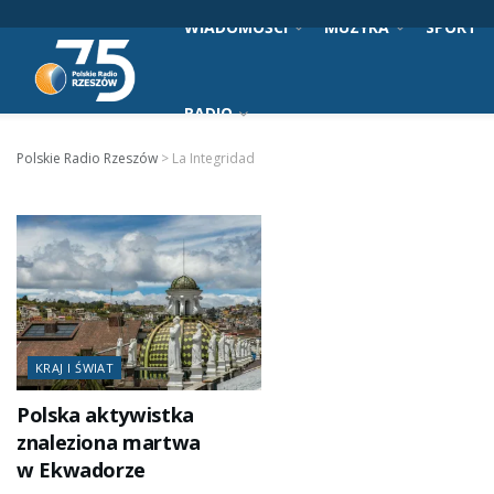
WIADOMOŚCI
MUZYKA
SPORT
RADIO
Polskie Radio Rzeszów
>
La Integridad
KRAJ I ŚWIAT
Polska aktywistka
znaleziona martwa
w Ekwadorze