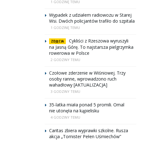
1 GODZINĘ TEMU
Wypadek z udziałem radiowozu w Starej
Wsi. Dwóch policjantów trafiło do szpitala
1 GODZINĘ TEMU
Cykliści z Rzeszowa wyruszyli
ZDJĘCIA
na Jasną Górę. To najstarsza pielgrzymka
rowerowa w Polsce
2 GODZINY TEMU
Czołowe zderzenie w Wiśniowej. Trzy
osoby ranne, wprowadzono ruch
wahadłowy [AKTUALIZACJA]
3 GODZINY TEMU
35-latka miała ponad 5 promili. Omal
nie utonęła na kąpielisku
4 GODZINY TEMU
Caritas zbiera wyprawki szkolne. Rusza
akcja „Tornister Pełen Uśmiechów”