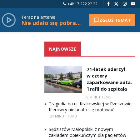
+48 17 222 22 22
Teraz na antenie
ZGŁOŚ TEMAT
Nie udało się pobrać tytułu.
NAJNOWSZE
71-latek uderzył
w cztery
zaparkowane auta.
Trafił do szpitala
8 MINUT TEMU
Tragedia na ul. Krakowskiej w Rzeszowie.
Kierowcy nie udało się uratować
21 MINUT TEMU
Sędziszów Małopolski z nowym
zakładem opiekuńczym dla pacjentów