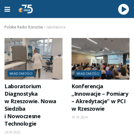
Polskie Radio Rzeszów
>
labolatoria
WIADOMOŚCI
WIADOMOŚCI
Laboratorium
Konferencja
Diagnostyka
„Innowacje – Pomiary
w Rzeszowie. Nowa
– Akredytacje” w PCI
Siedziba
w Rzeszowie
i Nowoczesne
19.10.2024
Technologie
24.09.2025