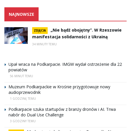
NAJNOWSZE
„Nie bądź obojętny”. W Rzeszowie
ZDJĘCIA
manifestacja solidarności z Ukrainą
34 MINUTY TEMU
Upał wraca na Podkarpacie. IMGW wydał ostrzeżenie dla 22
powiatów
56 MINUT TEMU
Muzeum Podkarpackie w Krośnie przygotowuje nowy
audioprzewodnik
1 GODZINĘ TEMU
Podkarpacie szuka startupów z branży dronów i AI. Trwa
nabór do Dual Use Challenge
3 GODZINY TEMU