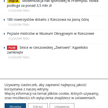
Modernizacja hali sportowej w Przemyślu. Nowa
ZDJĘCIA
podłoga za ponad 3,5 mln zł
3 GODZINY TEMU
180 rowerzystów dotarło z Rzeszowa na Jasną Górę
3 GODZINY TEMU
Pejzaże mistrzów w Muzeum Okręgowym w Rzeszowie
4 GODZINY TEMU
Sinice w rzeszowskiej „Żwirowni”. Kąpielisko
PILNE
zamknięte
4 GODZINY TEMU
Używamy ciasteczek, aby zapewnić najlepszą jakość
korzystania z naszej witryny.
Więcej informacji na temat plików cookie, których używamy,
oraz możliwości ich wyłączenia znajdziesz w ustawieniach.
Copyright © 2026Polskie Radio Rzeszów S.A. w likwidacj.
Wszelkie prawa zastrzeżone.
Akceptuj
Odrzuć
Ustawienia