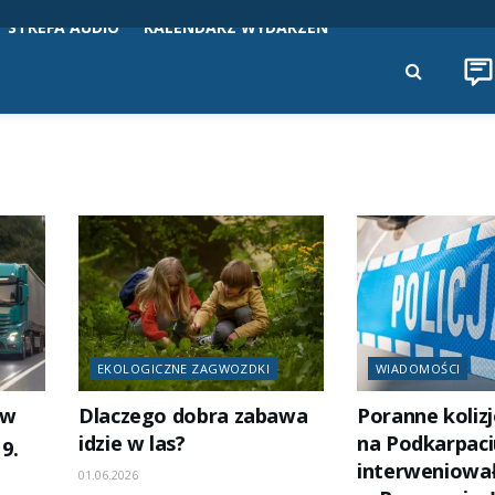
STREFA AUDIO
KALENDARZ WYDARZEŃ
EKOLOGICZNE ZAGWOZDKI
WIADOMOŚCI
ów
Dlaczego dobra zabawa
Poranne kolizj
idzie w las?
na Podkarpaciu
9.
interweniowa
01.06.2026