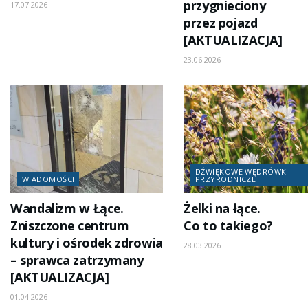
przygnieciony
17.07.2026
przez pojazd
[AKTUALIZACJA]
23.06.2026
DŹWIĘKOWE WĘDRÓWKI
WIADOMOŚCI
PRZYRODNICZE
Wandalizm w Łące.
Żelki na łące.
Zniszczone centrum
Co to takiego?
kultury i ośrodek zdrowia
28.03.2026
– sprawca zatrzymany
[AKTUALIZACJA]
01.04.2026