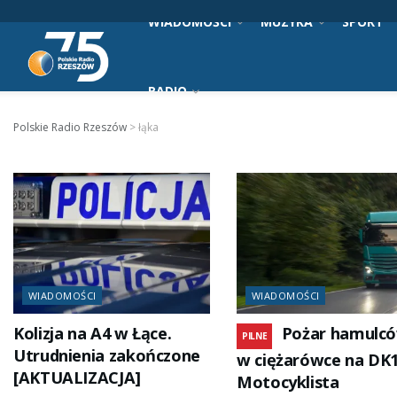
WIADOMOŚCI
MUZYKA
SPORT
RADIO
Polskie Radio Rzeszów
>
łąka
WIADOMOŚCI
WIADOMOŚCI
Kolizja na A4 w Łące.
Pożar hamulc
PILNE
Utrudnienia zakończone
w ciężarówce na DK1
[AKTUALIZACJA]
Motocyklista