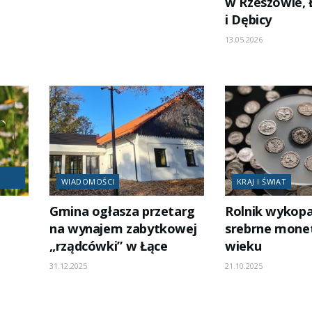
w Rzeszowie, 
i Dębicy
13.05.2026
WIADOMOŚCI
KRAJ I ŚWIAT
Gmina ogłasza przetarg
Rolnik wykopa
na wynajem zabytkowej
srebrne monet
„rządcówki” w Łące
wieku
31.12.2025
21.10.2025