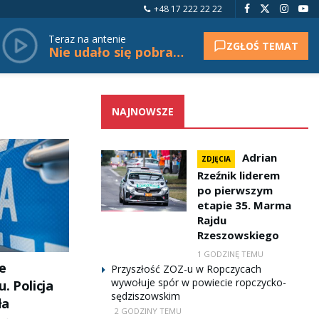
+48 17 222 22 22
Teraz na antenie
ZGŁOŚ TEMAT
Nie udało się pobrać tytułu.
NAJNOWSZE
Adrian
ZDJĘCIA
Rzeźnik liderem
po pierwszym
etapie 35. Marma
Rajdu
Rzeszowskiego
1 GODZINĘ TEMU
e
Przyszłość ZOZ-u w Ropczycach
wywołuje spór w powiecie ropczycko-
. Policja
sędziszowskim
ła
2 GODZINY TEMU