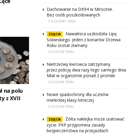
Łące
Dachowanie na DK94 w Mirocinie.
Bez osób poszkodowanych
3 GODZINY TEMU
Nawałnica uszkodziła Lipę
ZDJĘCIA
Sobieskiego. Jeden z konarów Drzewa
Roku został złamany
5 GODZIN TEMU
Nietrzeźwy kierowca zatrzymany
przez policję dwa razy tego samego dnia.
Miał w organizmie ponad 2 promile
5 GODZIN TEMU
ł na polu
Nowe spadochrony dla uczniów
y z XVII
mieleckiej klasy lotniczej
6 GODZIN TEMU
Żółta naklejka może uratować
ZDJĘCIA
życie. PKP przypomina zasady
bezpieczeństwa na przejazdach