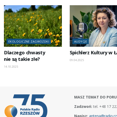
EKOLOGICZNE ZAGWOZDKI
AUDYCJE
Dlaczego chwasty
Spichlerz Kultury w 
nie są takie złe?
09.04.2025
14.10.2025
MASZ TEMAT DO PORU
Zadzwoń:
tel. +48 17 22
Napisz:
antena@radio.rz