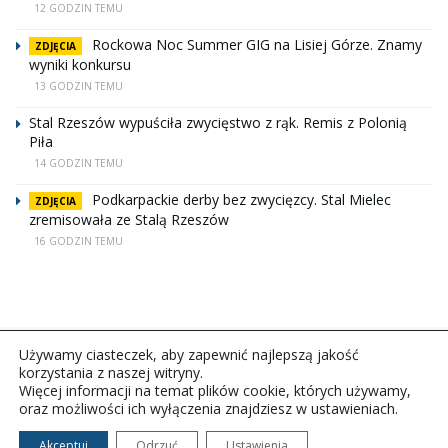
12 GODZIN TEMU
Rockowa Noc Summer GIG na Lisiej Górze. Znamy
ZDJĘCIA
wyniki konkursu
13 GODZIN TEMU
Stal Rzeszów wypuściła zwycięstwo z rąk. Remis z Polonią
Piła
14 GODZIN TEMU
Podkarpackie derby bez zwycięzcy. Stal Mielec
ZDJĘCIA
zremisowała ze Stalą Rzeszów
16 GODZIN TEMU
Używamy ciasteczek, aby zapewnić najlepszą jakość
korzystania z naszej witryny.
Więcej informacji na temat plików cookie, których używamy,
oraz możliwości ich wyłączenia znajdziesz w ustawieniach.
Copyright © 2026Polskie Radio Rzeszów S.A. w likwidacj.
Wszelkie prawa zastrzeżone.
Akceptuj
Odrzuć
Ustawienia