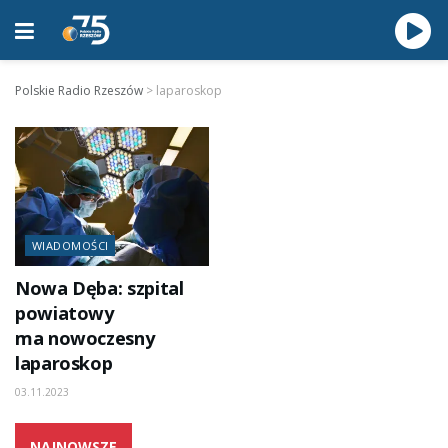
Polskie Radio Rzeszów
>
laparoskop
WIADOMOŚCI
Nowa Dęba: szpital
powiatowy
ma nowoczesny
laparoskop
03.11.2023
NAJNOWSZE