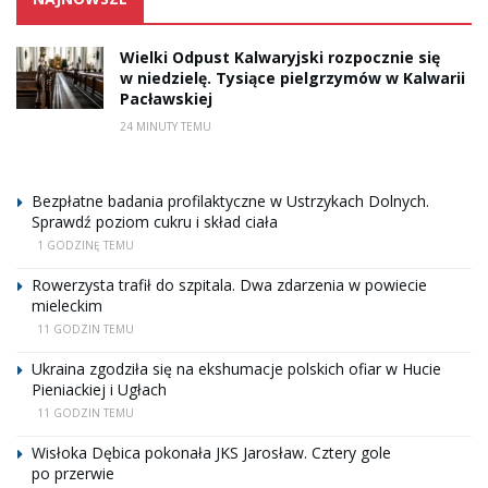
Wielki Odpust Kalwaryjski rozpocznie się
w niedzielę. Tysiące pielgrzymów w Kalwarii
Pacławskiej
24 MINUTY TEMU
Bezpłatne badania profilaktyczne w Ustrzykach Dolnych.
Sprawdź poziom cukru i skład ciała
1 GODZINĘ TEMU
Rowerzysta trafił do szpitala. Dwa zdarzenia w powiecie
mieleckim
11 GODZIN TEMU
Ukraina zgodziła się na ekshumacje polskich ofiar w Hucie
Pieniackiej i Ugłach
11 GODZIN TEMU
Wisłoka Dębica pokonała JKS Jarosław. Cztery gole
po przerwie