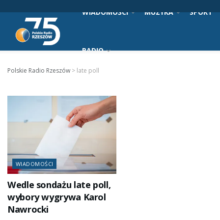
WIADOMOŚCI
MUZYKA
SPORT
RADIO
Polskie Radio Rzeszów
>
late poll
WIADOMOŚCI
Wedle sondażu late poll,
wybory wygrywa Karol
Nawrocki