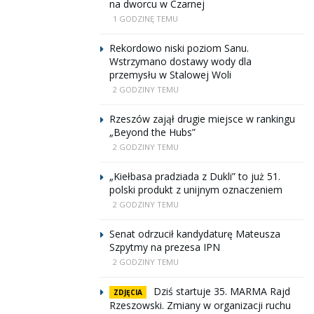
na dworcu w Czarnej
1 GODZINĘ TEMU
Rekordowo niski poziom Sanu.
Wstrzymano dostawy wody dla
przemysłu w Stalowej Woli
2 GODZINY TEMU
Rzeszów zajął drugie miejsce w rankingu
„Beyond the Hubs”
2 GODZINY TEMU
„Kiełbasa pradziada z Dukli” to już 51.
polski produkt z unijnym oznaczeniem
2 GODZINY TEMU
Senat odrzucił kandydaturę Mateusza
Szpytmy na prezesa IPN
2 GODZINY TEMU
Dziś startuje 35. MARMA Rajd
ZDJĘCIA
Rzeszowski. Zmiany w organizacji ruchu