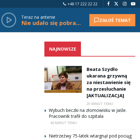
+48 17 222 22 22
Teraz na antenie
ZGŁOŚ TEMAT
Nie udało się pobrać tytułu.
NAJNOWSZE
Beata Szydło
ukarana grzywną
za niestawienie się
na przesłuchanie
[AKTUALIZACJA]
20 MINUT TEMU
Wybuch beczki na złomowisku w Jaśle.
Pracownik trafił do szpitala
46 MINUT TEMU
Nietrzeźwy 75-latek wtargnął pod pociąg