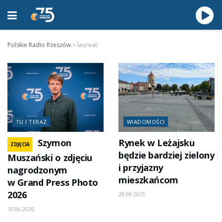
Polskie Radio Rzeszów
>
laureat
TU I TERAZ
WIADOMOŚCI
Szymon
Rynek w Leżajsku
ZDJĘCIA
będzie bardziej zielony
Muszański o zdjęciu
i przyjazny
nagrodzonym
mieszkańcom
w Grand Press Photo
2026
28.09.2025
10.06.2026