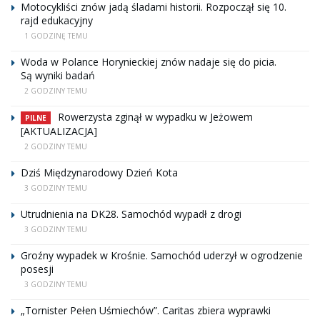
Motocykliści znów jadą śladami historii. Rozpoczął się 10.
rajd edukacyjny
1 GODZINĘ TEMU
Woda w Polance Horynieckiej znów nadaje się do picia.
Są wyniki badań
2 GODZINY TEMU
Rowerzysta zginął w wypadku w Jeżowem
PILNE
[AKTUALIZACJA]
2 GODZINY TEMU
Dziś Międzynarodowy Dzień Kota
3 GODZINY TEMU
Utrudnienia na DK28. Samochód wypadł z drogi
3 GODZINY TEMU
Groźny wypadek w Krośnie. Samochód uderzył w ogrodzenie
posesji
3 GODZINY TEMU
„Tornister Pełen Uśmiechów”. Caritas zbiera wyprawki