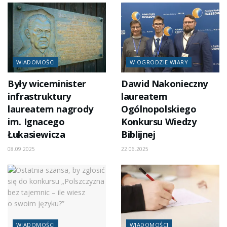
WIADOMOŚCI
W OGRODZIE WIARY
Były wiceminister
Dawid Nakonieczny
infrastruktury
laureatem
laureatem nagrody
Ogólnopolskiego
im. Ignacego
Konkursu Wiedzy
Łukasiewicza
Biblijnej
08.09.2025
22.06.2025
WIADOMOŚCI
WIADOMOŚCI