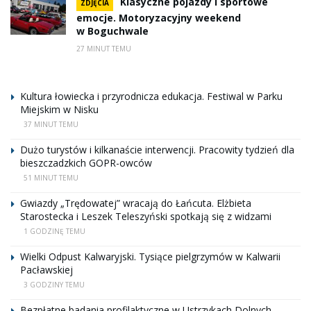
Klasyczne pojazdy i sportowe
ZDJĘCIA
emocje. Motoryzacyjny weekend
w Boguchwale
27 MINUT TEMU
Kultura łowiecka i przyrodnicza edukacja. Festiwal w Parku
Miejskim w Nisku
37 MINUT TEMU
Dużo turystów i kilkanaście interwencji. Pracowity tydzień dla
bieszczadzkich GOPR-owców
51 MINUT TEMU
Gwiazdy „Trędowatej” wracają do Łańcuta. Elżbieta
Starostecka i Leszek Teleszyński spotkają się z widzami
1 GODZINĘ TEMU
Wielki Odpust Kalwaryjski. Tysiące pielgrzymów w Kalwarii
Pacławskiej
3 GODZINY TEMU
Bezpłatne badania profilaktyczne w Ustrzykach Dolnych.