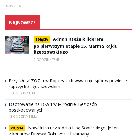
30.05.2026
NAJNOWSZE
Adrian Rzeźnik liderem
ZDJĘCIA
po pierwszym etapie 35. Marma Rajdu
Rzeszowskiego
2 GODZINY TEMU
Przyszłość ZOZ-u w Ropczycach wywołuje spór w powiecie
ropczycko-sędziszowskim
2 GODZINY TEMU
Dachowanie na DK94 w Mirocinie. Bez osób
poszkodowanych
3 GODZINY TEMU
Nawałnica uszkodziła Lipę Sobieskiego. Jeden
ZDJĘCIA
z konarów Drzewa Roku został złamany