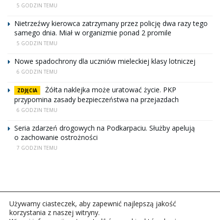
5 GODZIN TEMU
Nietrzeźwy kierowca zatrzymany przez policję dwa razy tego
samego dnia. Miał w organizmie ponad 2 promile
5 GODZIN TEMU
Nowe spadochrony dla uczniów mieleckiej klasy lotniczej
6 GODZIN TEMU
Żółta naklejka może uratować życie. PKP
ZDJĘCIA
przypomina zasady bezpieczeństwa na przejazdach
6 GODZIN TEMU
Seria zdarzeń drogowych na Podkarpaciu. Służby apelują
o zachowanie ostrożności
7 GODZIN TEMU
Używamy ciasteczek, aby zapewnić najlepszą jakość
korzystania z naszej witryny.