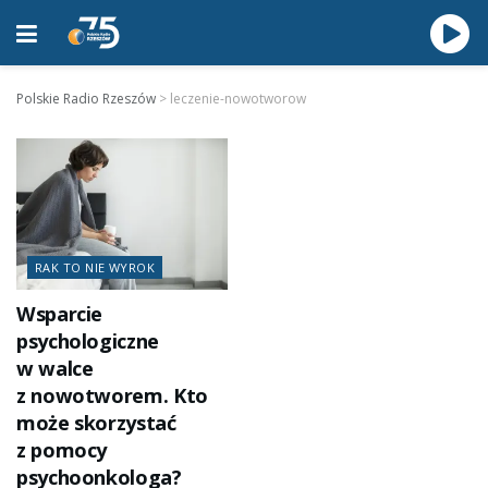
Polskie Radio Rzeszów
>
leczenie-nowotworow
RAK TO NIE WYROK
Wsparcie
psychologiczne
w walce
z nowotworem. Kto
może skorzystać
z pomocy
psychoonkologa?