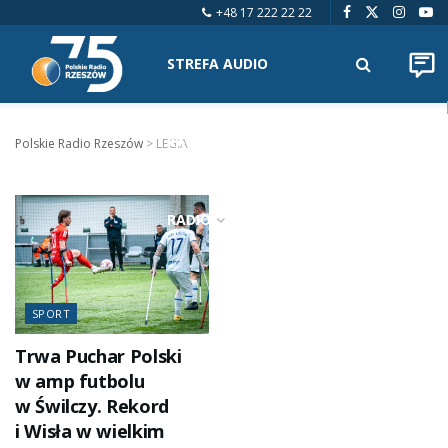
+48 17 222 22 22
STREFA AUDIO
KALENDARZ WYDARZEŃ
Polskie Radio Rzeszów
>
LEGIA
RADIO
SPORT
Trwa Puchar Polski
w amp futbolu
w Świlczy. Rekord
i Wisła w wielkim