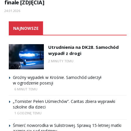
finale [ZDJĘCIA]
24.01.2026
NAJNOWSZE
Utrudnienia na DK28. Samochód
wypadł z drogi
2 MINUTY TEMU
Groźny wypadek w Krośnie. Samochód uderzył
w ogrodzenie posesji
6 MINUT TEMU
„Tornister Pełen Uśmiechów”. Caritas zbiera wyprawki
szkolne dla dzieci
1 GODZINĘ TEMU
Śmierć noworodka w Sulistrowej. Sprawą 15-letniej matki
zajmie się sąd rodzinny