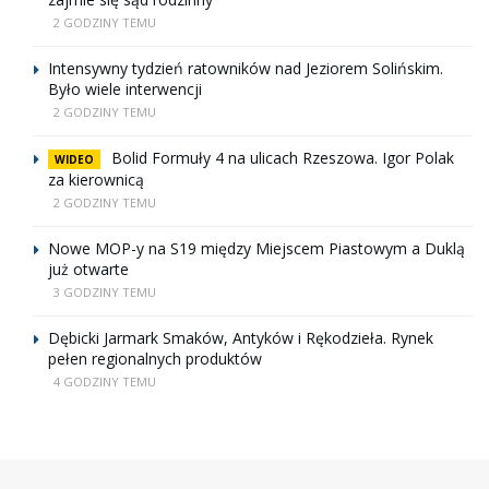
2 GODZINY TEMU
Intensywny tydzień ratowników nad Jeziorem Solińskim.
Było wiele interwencji
2 GODZINY TEMU
Bolid Formuły 4 na ulicach Rzeszowa. Igor Polak
WIDEO
za kierownicą
2 GODZINY TEMU
Nowe MOP-y na S19 między Miejscem Piastowym a Duklą
już otwarte
3 GODZINY TEMU
Dębicki Jarmark Smaków, Antyków i Rękodzieła. Rynek
pełen regionalnych produktów
4 GODZINY TEMU