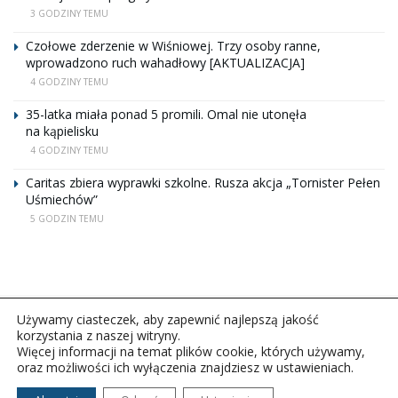
3 GODZINY TEMU
Czołowe zderzenie w Wiśniowej. Trzy osoby ranne,
wprowadzono ruch wahadłowy [AKTUALIZACJA]
4 GODZINY TEMU
35-latka miała ponad 5 promili. Omal nie utonęła
na kąpielisku
4 GODZINY TEMU
Caritas zbiera wyprawki szkolne. Rusza akcja „Tornister Pełen
Uśmiechów”
5 GODZIN TEMU
Używamy ciasteczek, aby zapewnić najlepszą jakość
korzystania z naszej witryny.
Więcej informacji na temat plików cookie, których używamy,
oraz możliwości ich wyłączenia znajdziesz w ustawieniach.
Copyright © 2026Polskie Radio Rzeszów S.A. w likwidacj.
Wszelkie prawa zastrzeżone.