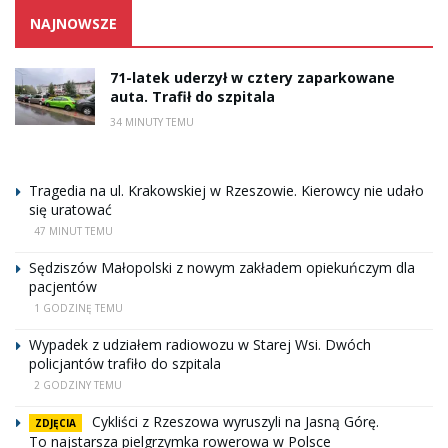
NAJNOWSZE
71-latek uderzył w cztery zaparkowane
auta. Trafił do szpitala
34 MINUTY TEMU
Tragedia na ul. Krakowskiej w Rzeszowie. Kierowcy nie udało
się uratować
47 MINUT TEMU
Sędziszów Małopolski z nowym zakładem opiekuńczym dla
pacjentów
1 GODZINĘ TEMU
Wypadek z udziałem radiowozu w Starej Wsi. Dwóch
policjantów trafiło do szpitala
2 GODZINY TEMU
Cykliści z Rzeszowa wyruszyli na Jasną Górę.
ZDJĘCIA
To najstarsza pielgrzymka rowerowa w Polsce