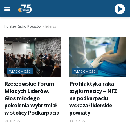
Polskie Radio Rzeszów
>
liderzy
WIADOMOŚCI
WIADOMOŚCI
Rzeszowskie Forum
Profilaktyka raka
Młodych Liderów.
szyjki macicy – NFZ
Głos młodego
na podkarpaciu
pokolenia wybrzmiał
wskazał liderskie
w stolicy Podkarpacia
powiaty
28.10.2025
13.07.2025